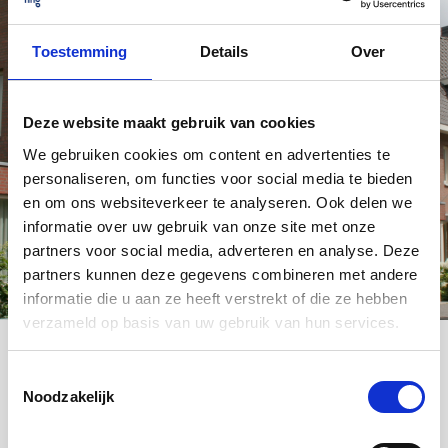
Voordelen van een hypotheek met
NHG
Toestemming
Details
Over
Sluit je een
hypotheek
af met NHG dan ben je zeker van een
verantwoorde lening. We kunnen je een vangnet bieden als je
door omstandigheden je hypotheek niet meer kunt betalen.
Deze website maakt gebruik van cookies
Denk daarbij aan ingrijpende veranderingen zoals werkloosheid,
We gebruiken cookies om content en advertenties te
relatiebeëindiging of het verlies van je partner. Je kunt NHG
personaliseren, om functies voor social media te bieden
afsluiten bij de aankoop van een huis, een verbouwing en de
financiering van energiebesparende maatregelen.
en om ons websiteverkeer te analyseren. Ook delen we
informatie over uw gebruik van onze site met onze
Meer voordelen
partners voor social media, adverteren en analyse. Deze
partners kunnen deze gegevens combineren met andere
informatie die u aan ze heeft verstrekt of die ze hebben
verzameld op basis van uw gebruik van hun services.
Toestemmingsselectie
Voor de adviseur
Noodzakelijk