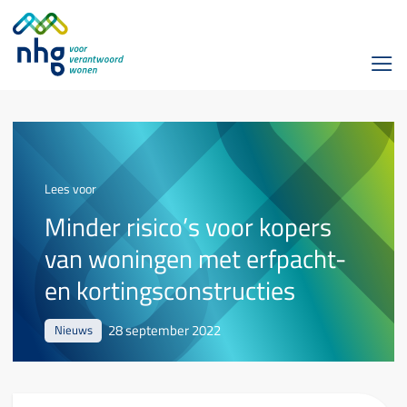
Lees voor
Minder risico’s voor kopers
van woningen met erfpacht-
en kortingsconstructies
28 september 2022
Nieuws