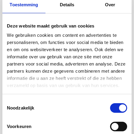
aan de verdeling bij verlies. Hierdoor is het niet mogelijk dat als
Toestemming
Details
Over
de woning minder waard is geworden en deze wordt verkocht,
dit verlies volledig bij de consument terecht komt. Natuurlijk mag
de verdeling winst/verlies wel ongelijk zijn als dit ten gunste is
Deze website maakt gebruik van cookies
voor jou als woningeigenaar.
We gebruiken cookies om content en advertenties te
personaliseren, om functies voor social media te bieden
Constructies die zijn toegestaan met NHG staan op
nhg.nl
en om ons websiteverkeer te analyseren. Ook delen we
informatie over uw gebruik van onze site met onze
Check altijd voordat je een huis koopt met erfpacht- of een
partners voor social media, adverteren en analyse. Deze
kortingsconstructie of de constructie op de lijst met
partners kunnen deze gegevens combineren met andere
geaccepteerde constructies
staat. Als de constructie op deze lijst
informatie die u aan ze heeft verstrekt of die ze hebben
staat weet je dat deze voldoet aan de richtlijnen van NHG. Alleen
verzameld op basis van uw gebruik van hun services.
constructies die op de lijst staan zijn toegestaan in combinatie
met NHG.
Toestemmingsselectie
Noodzakelijk
Veelgestelde vragen over erfpacht- en
Voorkeuren
kortingsconstructies