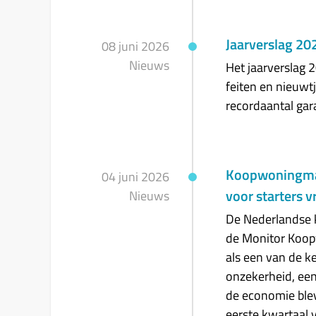
Jaarverslag 2
Het jaarverslag 
feiten en nieuwtje
recordaantal gar
Koopwoningmark
voor starters 
De Nederlandse k
de Monitor Koop
als een van de k
onzekerheid, ee
de economie ble
eerste kwartaal 