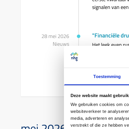
signalen van ee
"Financiële dr
Het leek even ru
arbeidsmarkt ble
in hun maandlas
laat een ander be
raakt niet alleen
Toestemming
Deze website maakt gebruik
We gebruiken cookies om cont
websiteverkeer te analyseren
media, adverteren en analys
mei 2026
verstrekt of die ze hebben v