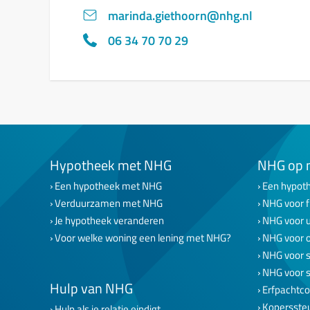
marinda.giethoorn@nhg.nl
06 34 70 70 29
Hypotheek met NHG
NHG op 
Een hypotheek met NHG
Een hypoth
Verduurzamen met NHG
NHG voor f
Je hypotheek veranderen
NHG voor 
Voor welke woning een lening met NHG?
NHG voor 
NHG voor s
NHG voor 
Hulp van NHG
Erfpachtco
Kopersste
Hulp als je relatie eindigt