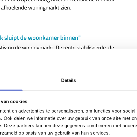
n afkoelende woningmarkt zien.
uk sluipt de woonkamer binnen"
stig op de woningmarkt. De rente stabiliseerde, de
ef sterk en veel huiseigenaren vonden opnieuw balans
ten. Maar de nieuwste Woonlastenmonitor van NHG
eld zien. De financiële druk loopt weer op. En die druk
 de laagste inkomens.
Details
 van cookies
ent en advertenties te personaliseren, om functies voor social
. Ook delen we informatie over uw gebruik van onze site met on
e. Deze partners kunnen deze gegevens combineren met andere i
erzameld op basis van uw gebruik van hun services.