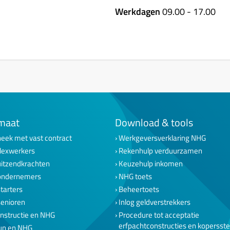
Werkdagen
09.00 - 17.00
maat
Download & tools
eek met vast contract
Werkgeversverklaring NHG
lexwerkers
Rekenhulp verduurzamen
uitzendkrachten
Keuzehulp inkomen
ondernemers
NHG toets
tarters
Beheertoets
senioren
Inlog geldverstrekkers
nstructie en NHG
Procedure tot acceptatie
erfpachtconstructies en kopersst
un en NHG