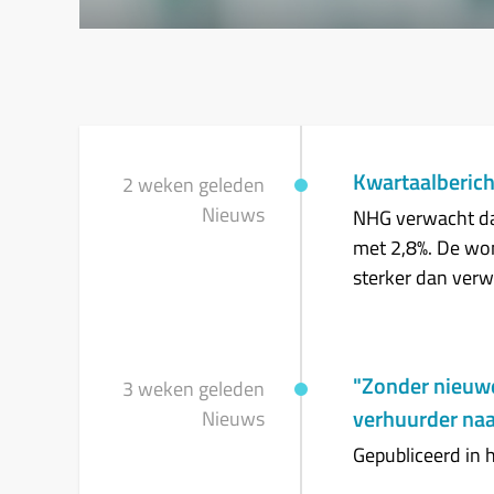
Kwartaalberic
NHG verwacht dat
met 2,8%. De won
sterker dan verw
"Zonder nieuw
verhuurder na
Gepubliceerd in 