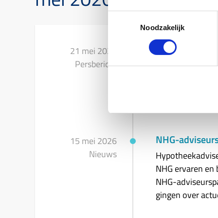
Toestemmingsselectie
Noodzakelijk
Financiële dru
Dit blijkt uit d
(Nationale Hypot
negatieve ontwik
NHG-adviseursp
Hypotheekadviseu
NHG ervaren en 
NHG-adviseurspan
gingen over actue