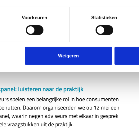
Voorkeuren
Statistieken
k onder woningeigenaren neemt toe
e nieuwste en vijfde Woonlastenmonitor van NHG
heek Garantie). Na een periode van herstel is er een
Weigeren
keling te zien op meerdere vlakken.
anel: luisteren naar de praktijk
rs spelen een belangrijke rol in hoe consumenten
benutten. Daarom organiseerden we op 12 mei een
el, waarin negen adviseurs met elkaar in gesprek
le vraagstukken uit de praktijk.