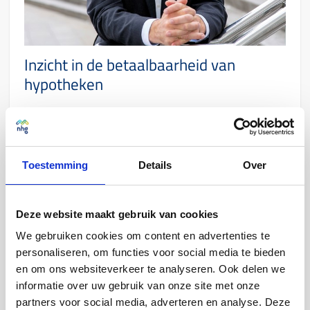
Inzicht in de betaalbaarheid van
hypotheken
De Woonlastenmonitor laat zien hoe betaalbaar de
woonlasten zijn voor mensen met een hypotheek in
Nederland. Hiervoor combineren we informatie over NHG-
betalingsachterstanden met onderzoek naar hoe
Toestemming
Details
Over
huiseigenaren zich voelen over hun financiën. Hiermee
sporen we nieuwe trends en betalingsproblemen op, met
als doel om de financiële problemen en zorgen van
Deze website maakt gebruik van cookies
huiseigenaren beter te begrijpen.
We gebruiken cookies om content en advertenties te
Open de Woonlastenmonitor
personaliseren, om functies voor social media te bieden
en om ons websiteverkeer te analyseren. Ook delen we
informatie over uw gebruik van onze site met onze
partners voor social media, adverteren en analyse. Deze