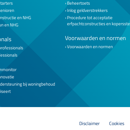
tarters
Beheertoets
senioren
Inlog geldverstrekkers
nstructie en NHG
Procedure tot acceptatie
erfpachtconstructies en kopersst
un en NHG
Voorwaarden en normen
onals
Voorwaarden en normen
professionals
fessionals
nmonitor
nnovatie
dersteuning bij woningbehoud
iseert
Disclaimer
Cookies