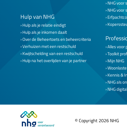
NHG voor s
NHG voor 
Hulp van NHG
Erfpachtco
Kopersste
Hulp als je relatie eindigt
Hulp als je inkomen daalt
Professi
Over de Beheertoets en beheercriteria
Verhuizen met een restschuld
Alles voor 
Kwijtschelding van een restschuld
Toolkit pro
Hulp na het overlijden van je partner
Mijn NHG
Woonlaste
Kennis & I
NHG als on
NHG digital
© Copyright 2026 NHG