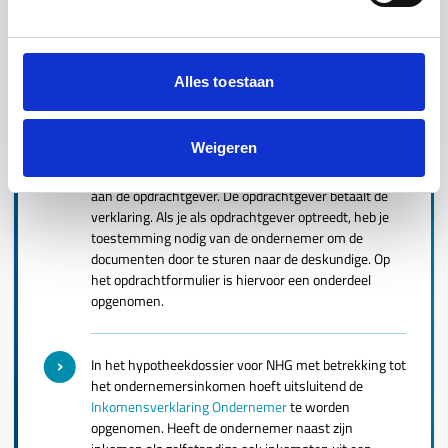
Laat een
Inkomensverklaring Ondernemer
opstellen
door één van de door ons geselecteerde
Rekenexperts.In de opdrachtbevestiging moet de
opdrachtgever worden vermeld. Dit kan de
Alles toestaan
ondernemer zelf, de hypotheekadviseur of een
geldverstrekker zijn.
Weigeren
De Inkomensverklaring wordt uitsluitend verstrekt
aan de opdrachtgever. De opdrachtgever betaalt de
verklaring. Als je als opdrachtgever optreedt, heb je
toestemming nodig van de ondernemer om de
documenten door te sturen naar de deskundige. Op
het opdrachtformulier is hiervoor een onderdeel
opgenomen.
In het hypotheekdossier voor NHG met betrekking tot
het ondernemersinkomen hoeft uitsluitend de
Inkomensverklaring Ondernemer
te worden
opgenomen. Heeft de ondernemer naast zijn