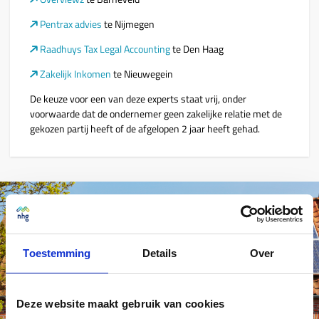
Pentrax advies
te Nijmegen
Raadhuys Tax Legal Accounting
te Den Haag
Zakelijk Inkomen
te Nieuwegein
De keuze voor een van deze experts staat vrij, onder
voorwaarde dat de ondernemer geen zakelijke relatie met de
gekozen partij heeft of de afgelopen 2 jaar heeft gehad.
Een lagere energierekening met NHG
Toestemming
Details
Over
Door je huis te verduurzamen, kun je flink besparen op je
energierekening. Met het Energiebespaarbudget van NHG kun je
Deze website maakt gebruik van cookies
daarvoor extra lenen, of je nu een huis koopt, verbouwt of de