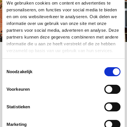
hypotheek oversluit.
We gebruiken cookies om content en advertenties te
personaliseren, om functies voor social media te bieden
Lees meer over de voordelen van energiebesparende
en om ons websiteverkeer te analyseren. Ook delen we
maatregelen
informatie over uw gebruik van onze site met onze
partners voor social media, adverteren en analyse. Deze
partners kunnen deze gegevens combineren met andere
informatie die u aan ze heeft verstrekt of die ze hebben
verzameld op basis van uw gebruik van hun services.
Voor de adviseur
Toestemmingsselectie
Noodzakelijk
De
Inkomensverklaring Ondernemer
is een uitbreiding
en vervanging van de bestaande inkomensverklaring
Voorkeuren
voor ZZP’ers. Sinds 1 januari 2019 is gebruik van de
Toetskaders voor de Inkomensverklaring Ondernemer
opgenomen in de
Voorwaarden en normen
, en
Statistieken
daarmee verplicht voor alle NHG aanvragen.
Marketing