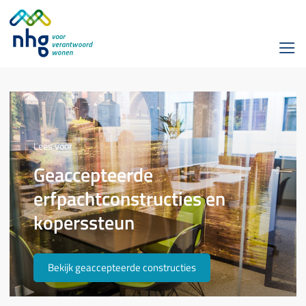
Lees voor
Geaccepteerde
erfpachtconstructies en
koperssteun
Bekijk geaccepteerde constructies