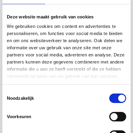
Deze website maakt gebruik van cookies
Voor de adviseur
We gebruiken cookies om content en advertenties te
personaliseren, om functies voor social media te bieden
en om ons websiteverkeer te analyseren. Ook delen we
informatie over uw gebruik van onze site met onze
Als de consument aanvullend vermogensrisico loopt
kijken we bij de NHG-grens naar de waarde van het
partners voor social media, adverteren en analyse. Deze
volle eigendom van de woning en niet naar de
partners kunnen deze gegevens combineren met andere
koopsom.
informatie die u aan ze heeft verstrekt of die ze hebben
verzameld op basis van uw gebruik van hun services.
Als de consument aanvullend vermogensrisico loopt
dan wordt de
borgtochtprovisie
berekend over de
Toestemmingsselectie
hoofdsom van de hypotheek en over het gedeelte
Noodzakelijk
waar de klant vermogensrisico over loopt. Dat
betekent dat bij erfpacht ook borgtochtprovisie moet
Voorkeuren
worden betaald over de grond/bloot eigendom. En bij
koperssteun ook over het ondersteuningsdeel. Het
ondersteuningsdeel wordt opgeteld bij de hoofdsom