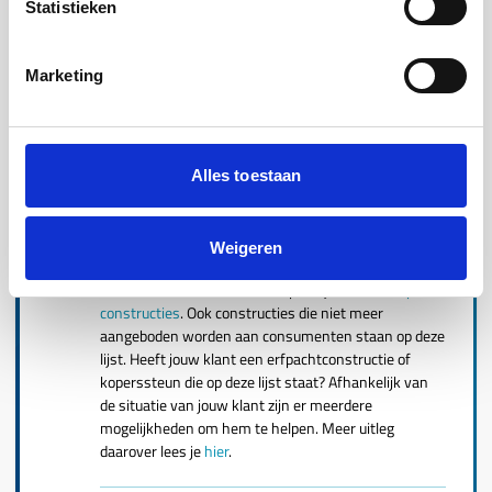
Statistieken
van de hypotheek.
Marketing
Als de consument aanvullend vermogensrisico loopt
is het niet toegestaan dat een erfpachtconstructie of
koperssteun samenloopt met een (deels)
aflossingsvrije hypotheek, seniorenverhuisregeling
of senioren tijdelijk tekort regeling.
Alles toestaan
Constructies die niet voldoen aan onze criteria, maar
Weigeren
in het verleden wel geaccepteerd werden in
combinatie met NHG, staan op de lijst met
verlopen
constructies
. Ook constructies die niet meer
aangeboden worden aan consumenten staan op deze
lijst. Heeft jouw klant een erfpachtconstructie of
koperssteun die op deze lijst staat? Afhankelijk van
de situatie van jouw klant zijn er meerdere
mogelijkheden om hem te helpen. Meer uitleg
daarover lees je
hier
.