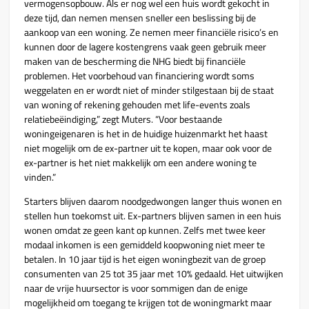
vermogensopbouw. Als er nog wel een huis wordt gekocht in
deze tijd, dan nemen mensen sneller een beslissing bij de
aankoop van een woning. Ze nemen meer financiële risico’s en
kunnen door de lagere kostengrens vaak geen gebruik meer
maken van de bescherming die NHG biedt bij financiële
problemen. Het voorbehoud van financiering wordt soms
weggelaten en er wordt niet of minder stilgestaan bij de staat
van woning of rekening gehouden met life-events zoals
relatiebeëindiging,” zegt Muters. “Voor bestaande
woningeigenaren is het in de huidige huizenmarkt het haast
niet mogelijk om de ex-partner uit te kopen, maar ook voor de
ex-partner is het niet makkelijk om een andere woning te
vinden.”
Starters blijven daarom noodgedwongen langer thuis wonen en
stellen hun toekomst uit. Ex-partners blijven samen in een huis
wonen omdat ze geen kant op kunnen. Zelfs met twee keer
modaal inkomen is een gemiddeld koopwoning niet meer te
betalen. In 10 jaar tijd is het eigen woningbezit van de groep
consumenten van 25 tot 35 jaar met 10% gedaald. Het uitwijken
naar de vrije huursector is voor sommigen dan de enige
mogelijkheid om toegang te krijgen tot de woningmarkt maar