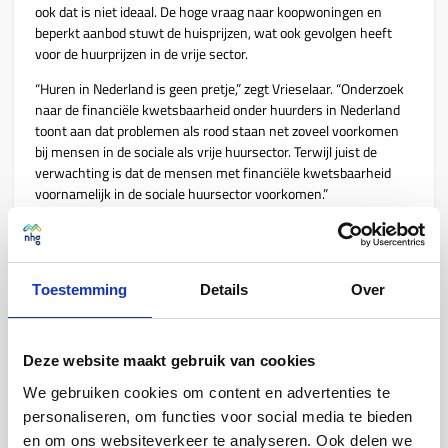
ook dat is niet ideaal. De hoge vraag naar koopwoningen en
beperkt aanbod stuwt de huisprijzen, wat ook gevolgen heeft
voor de huurprijzen in de vrije sector.
“Huren in Nederland is geen pretje,” zegt Vrieselaar. “Onderzoek
naar de financiële kwetsbaarheid onder huurders in Nederland
toont aan dat problemen als rood staan net zoveel voorkomen
bij mensen in de sociale als vrije huursector. Terwijl juist de
verwachting is dat de mensen met financiële kwetsbaarheid
voornamelijk in de sociale huursector voorkomen.”
Meer huizen bouwen helpt de starter
niet op korte termijn
Toestemming
Details
Over
Maar hoe kunnen we de groep voor wie een eigen woning
onbereikbaar is beter helpen, zonder de problemen door te
schuiven naar de toekomstige generaties?
Deze website maakt gebruik van cookies
Bouwen wordt door alle aanwezigen genoemd als een oplossing
We gebruiken cookies om content en advertenties te
voor de woningcrisis. En dan wel naar woningbehoefte. Bouwen
vergroot namelijk het aanbod en lost een deel van de schaarste
personaliseren, om functies voor social media te bieden
op, maar het lost niet het probleem op korte termijn op voor de
en om ons websiteverkeer te analyseren. Ook delen we