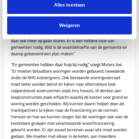
Wat kan er op korte termijn wel?
Alles toestaan
Ton: “Er moet veel meer regie komen op de opdracht die we
hebben. Waar ligt de verantwoordelijkheid, wat zijn de concrete
Weigeren
doelen en deadlines. Het moet overal veel duidelijker en
transparanter liggen: landelijk, regionaal, en op lokaal niveau. En
daar ook meer op gaan sturen. Er is een heldere visie van
gemeenten nodig. Wat is de woonbehoefte van de gemeente en
daarop gebaseerd een plan maken.”
“En gemeenten hebben daar hulp bij nodig,” voegt Muters toe.
“Er moeten betaalbare woningen worden gebouwd, tweederde
onder de NHG kostengrens. Ook bestaande woningvoorraad
moet beter worden benut en kijken naar alternatieve (ook
coöperatieve) woonvormen zoals tiny houses, of denken aan
koopconstructies zoals erfpacht waarbij de kosten voor grond en
woning worden gescheiden. Wij kunnen daarin helpen door als
marktpartners te kijken naar de financiering en de normen
hiervoor en hoe we kunnen zorgen dat die woningen ook voor de
kwetsbare groepen met verantwoorde woonfinanciering
gekocht worden. Er zijn zoveel terreinen waar iets moet worden
gedaan. We moeten met elkaar in de keten, aan meerdere