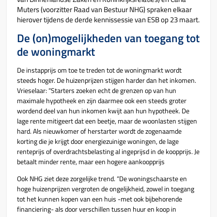
Muters (voorzitter Raad van Bestuur NHG) spraken elkaar
hierover tijdens de derde kennissessie van ESB op 23 maart.
De (on)mogelijkheden van toegang tot
de woningmarkt
De instapprijs om toe te treden tot de woningmarkt wordt
steeds hoger. De huizenprijzen stijgen harder dan het inkomen.
Vrieselaar: “Starters zoeken echt de grenzen op van hun
maximale hypotheek en zijn daarmee ook een steeds groter
wordend deel van hun inkomen kwijt aan hun hypotheek. De
lage rente mitigeert dat een beetje, maar de woonlasten stijgen
hard. Als nieuwkomer of herstarter wordt de zogenaamde
korting die je krijgt door energiezuinige woningen, de lage
renteprijs of overdrachtsbelasting al ingeprijsd in de koopprijs. Je
betaalt minder rente, maar een hogere aankoopprijs
Ook NHG ziet deze zorgelijke trend. “De woningschaarste en
hoge huizenprijzen vergroten de ongelijkheid, zowel in toegang
tot het kunnen kopen van een huis -met ook bijbehorende
financiering- als door verschillen tussen huur en koop in