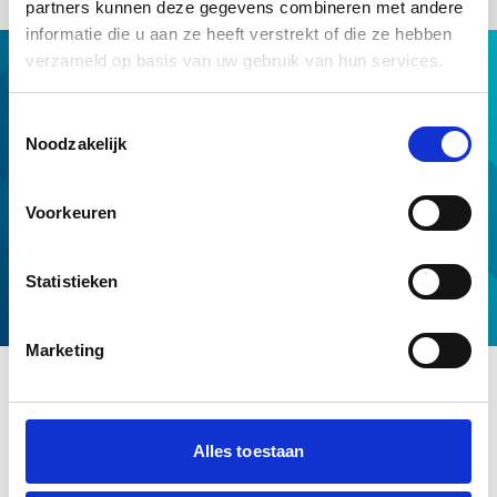
partners kunnen deze gegevens combineren met andere
informatie die u aan ze heeft verstrekt of die ze hebben
verzameld op basis van uw gebruik van hun services.
Hypotheek met NHG
Hulp van NHG
Toestemmingsselectie
NHG op maat
Noodzakelijk
Professionals
Download & tools
Voorkeuren
Voorwaarden en normen
Over ons
Statistieken
Service en contact
Marketing
Alles toestaan
Disclaimer
Cookies