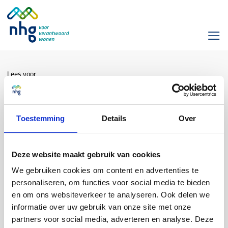
Lees voor
Is een hybride taxatie ook mogelijk
bij nieuwbouw?
Toestemming
Details
Over
Woning(waarde) & Verbetering
Deze website maakt gebruik van cookies
We gebruiken cookies om content en advertenties te
Bij nieuwbouw is een hybride taxatie niet mogelijk. Onder NHG
personaliseren, om functies voor social media te bieden
wordt de marktwaarde bij nieuwbouw bepaald door een aantal
en om ons websiteverkeer te analyseren. Ook delen we
kostenposten bij elkaar op te tellen. Welke kostenposten dat zijn
staat in
C.5.3
van de Voorwaarden en normen..
informatie over uw gebruik van onze site met onze
partners voor social media, adverteren en analyse. Deze