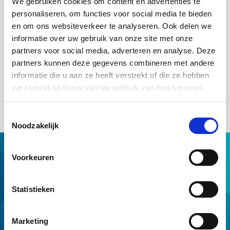
We gebruiken cookies om content en advertenties te
Stijgt het inkomen binnen 6 maanden? Dan mag het inkomen
personaliseren, om functies voor social media te bieden
worden meegenomen als de stijging onvoorwaardelijk is.
en om ons websiteverkeer te analyseren. Ook delen we
Is er sprake van een lager inkomen na vernieuwing van het
informatie over uw gebruik van onze site met onze
contract? Dan moet hier bij het vaststellen van het
partners voor social media, adverteren en analyse. Deze
toetsinkomen rekening mee worden gehouden. Een lager
partners kunnen deze gegevens combineren met andere
inkomen kan bijvoorbeeld veroorzaakt worden door minder
informatie die u aan ze heeft verstrekt of die ze hebben
overuren, onregelmatigheidstoeslag of een lager salaris. In het
vooruitzicht gestelde inkomensstijgingen, kunnen bij een flexibel
verzameld op basis van uw gebruik van hun services.
contract niet worden meegenomen.
Toestemmingsselectie
Noodzakelijk
Hypotheek met NHG
Voorkeuren
Hulp van NHG
NHG op maat
Statistieken
Professionals
Download & tools
Marketing
Voorwaarden en normen