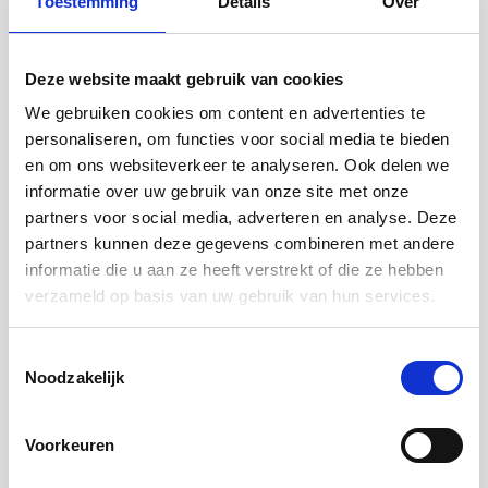
Toestemming
Details
Over
Welke geldverstrekkers accepteren een hybride taxatie?
Veelgestelde vragen
-
22 jul
Woning(waarde) & Verbetering
Deze website maakt gebruik van cookies
2026
We gebruiken cookies om content en advertenties te
personaliseren, om functies voor social media te bieden
en om ons websiteverkeer te analyseren. Ook delen we
informatie over uw gebruik van onze site met onze
Wanneer kan ik een hybride taxatie gebruiken?
partners voor social media, adverteren en analyse. Deze
Veelgestelde vragen
-
22 jul
Woning(waarde) & Verbetering
partners kunnen deze gegevens combineren met andere
2026
informatie die u aan ze heeft verstrekt of die ze hebben
verzameld op basis van uw gebruik van hun services.
Toestemmingsselectie
Noodzakelijk
Wat is het verschil tussen een fysieke taxatie en een
hybride taxatie?
Veelgestelde vragen
-
22 jul
Woning(waarde) & Verbetering
Voorkeuren
2026