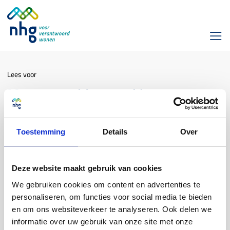
Lees voor
Mag een geldverstrekker vragen
om een bouwkundig rapport bij het
gebruiken van een hybride taxatie?
Toestemming
Details
Over
Woning(waarde) & Verbetering
Deze website maakt gebruik van cookies
We gebruiken cookies om content en advertenties te
Bij het toepassen van een hybride taxatie is een bouwkundig
personaliseren, om functies voor social media te bieden
rapport voor NHG niet verplicht. Indien de geldverstrekker het
en om ons websiteverkeer te analyseren. Ook delen we
noodzakelijk acht om het onderpand bouwkundig te laten
informatie over uw gebruik van onze site met onze
onderzoeken, dan kan de geldverstrekker om een bouwkundig