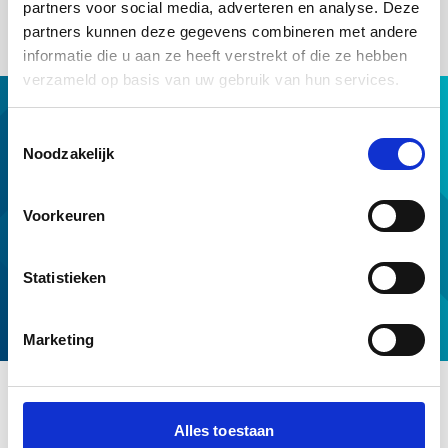
rapport vragen.
partners voor social media, adverteren en analyse. Deze
partners kunnen deze gegevens combineren met andere
informatie die u aan ze heeft verstrekt of die ze hebben
verzameld op basis van uw gebruik van hun services.
Hypotheek met NHG
Toestemmingsselectie
Hulp van NHG
Noodzakelijk
NHG op maat
Professionals
Voorkeuren
Download & tools
Voorwaarden en normen
Statistieken
Over ons
Service en contact
Marketing
Alles toestaan