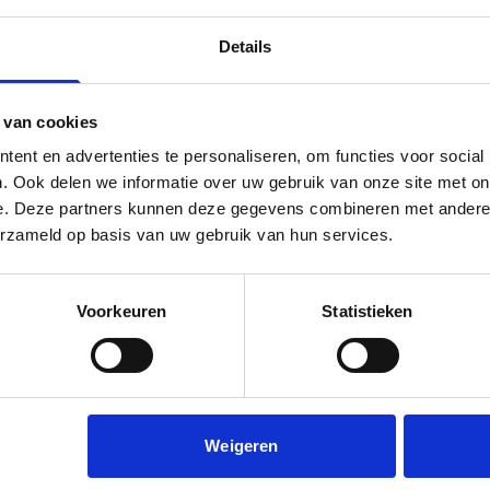
Details
 van cookies
Alle vragen
ent en advertenties te personaliseren, om functies voor social
. Ook delen we informatie over uw gebruik van onze site met on
e. Deze partners kunnen deze gegevens combineren met andere i
erzameld op basis van uw gebruik van hun services.
Voorkeuren
Statistieken
Weigeren
 helpen we VvE’s van 7 of minder leden met
llig onderhoud. Benieuwd?