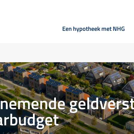
Een hypotheek met NHG
lnemende geldvers
arbudget