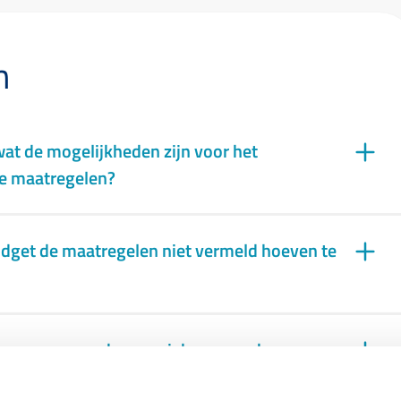
n
wat de mogelijkheden zijn voor het
e maatregelen?
udget de maatregelen niet vermeld hoeven te
doorgeven van de energiebesparende
n via het Energiebespaarbudget?