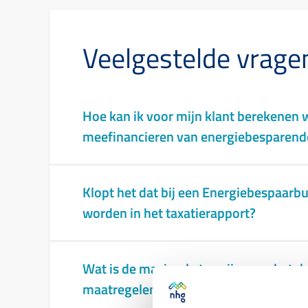
Veelgestelde vrage
Hoe kan ik voor mijn klant berekenen 
meefinancieren van energiebesparend
Klopt het dat bij een Energiebespaarb
worden in het taxatierapport?
Wat is de maximale termijn voor het 
maatregelen die mijn klant wil betale