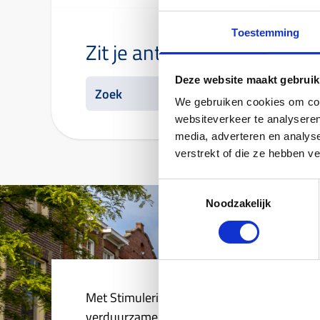
Toestemming
Zit je antwoord er niet bij?
Deze website maakt gebruik
We gebruiken cookies om cont
websiteverkeer te analyseren
media, adverteren en analys
verstrekt of die ze hebben v
Toestemmingsselectie
Noodzakelijk
Met Stimuleringslening kleine VvE met NHG
verduurzamen en wegwerken van achtersta