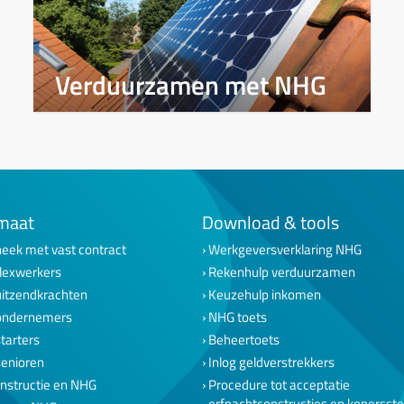
Verduurzamen met NHG
maat
Download & tools
eek met vast contract
Werkgeversverklaring NHG
lexwerkers
Rekenhulp verduurzamen
uitzendkrachten
Keuzehulp inkomen
ondernemers
NHG toets
tarters
Beheertoets
senioren
Inlog geldverstrekkers
nstructie en NHG
Procedure tot acceptatie
erfpachtconstructies en kopersst