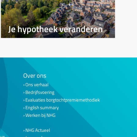
Je hypotheek veranderen
Over ons
Ons verhaal
Bedrijfsvoering
Evaluaties borgtochtpremiemethodiek
English summary
Werken bij NHG
NHG Actueel
eun