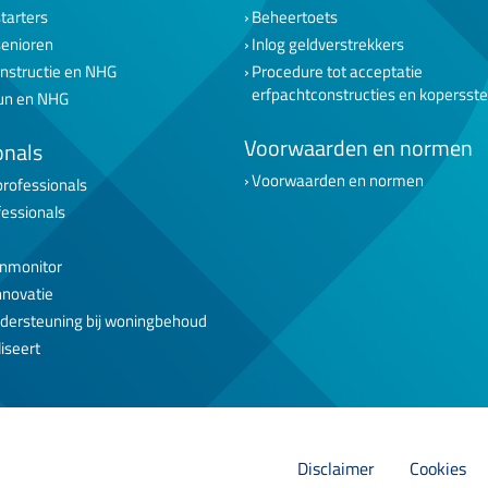
tarters
Beheertoets
senioren
Inlog geldverstrekkers
nstructie en NHG
Procedure tot acceptatie
erfpachtconstructies en kopersst
un en NHG
Voorwaarden en normen
onals
Voorwaarden en normen
professionals
fessionals
nmonitor
nnovatie
dersteuning bij woningbehoud
iseert
Disclaimer
Cookies