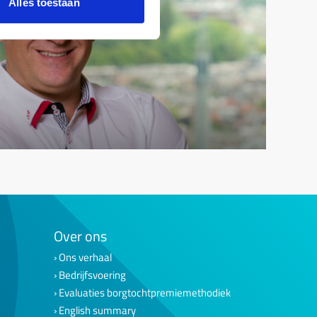
Alles toestaan
d
Over ons
Ons verhaal
Bedrijfsvoering
Evaluaties borgtochtpremiemethodiek
English summary