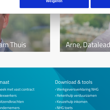
Weigeren
aam Thuis
Arne, Datalea
maat
Download & tools
eek met vast contract
Werkgeversverklaring NHG
lexwerkers
Rekenhulp verduurzamen
uitzendkrachten
Keuzehulp inkomen
ondernemers
NHG toets