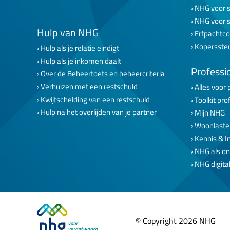
NHG voor s
NHG voor 
Hulp van NHG
Erfpachtco
Kopersste
Hulp als je relatie eindigt
Hulp als je inkomen daalt
Professi
Over de Beheertoets en beheercriteria
Verhuizen met een restschuld
Alles voor 
Kwijtschelding van een restschuld
Toolkit pro
Hulp na het overlijden van je partner
Mijn NHG
Woonlaste
Kennis & I
NHG als on
NHG digital
© Copyright 2026 NHG