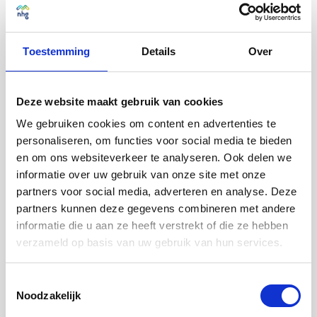
maandelijks in gelijke delen. Ook kun je
bovenwettelijke vakantie-uren opnemen als vrije tijd
of maandelijks laten uitbetalen. Jij bepaalt hoe je deze
Toestemming
Details
Over
onderdelen inzet.
Deze website maakt gebruik van cookies
Je werkt op een
centrale plek
in het hart van de
markt en samenleving. Ons kantoor bevindt zich in
We gebruiken cookies om content en advertenties te
het World Trade Center in Utrecht, op loopafstand van
personaliseren, om functies voor social media te bieden
Utrecht Centraal. We werken hier met alle collega's
en om ons websiteverkeer te analyseren. Ook delen we
op één vloer, open en transparant. Een plek waar we
informatie over uw gebruik van onze site met onze
samenwerken en kennisdelen. En ook een
partners voor social media, adverteren en analyse. Deze
ontmoetingsplek voor onze partners.
partners kunnen deze gegevens combineren met andere
informatie die u aan ze heeft verstrekt of die ze hebben
Je reist duurzaam én comfortabel met een
NS
verzameld op basis van uw gebruik van hun services.
Business Card
. Hiermee reis je eerste klas voor zowel
woon-werkverkeer als zakelijke afspraken. Ook kun
Toestemmingsselectie
je hiermee de bus, tram of metro nemen van jouw
Noodzakelijk
huis naar het dichtsbijzijnde treinstation. Zo reis je
ontspannen en met gemak tussen huis en kantoor.