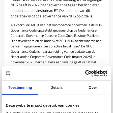
NHG heeft in 2022 haar governance tegen het licht laten
houden door adviesbureau EY. De uitkomst van dit
onderzoek is dat de governance van NHG op orde is.
Als voortvloeisel uit van het voornoemde onderzoek is de NHG
Governance Code opgesteld, gebaseerd op de Nederlandse
Corporate Governance Code, de Code Goed Bestuur Publieke
Dienstverleners en de Kaderwet ZBO. NHG hecht waarde aan
de hierin opgenomen ‘best practice bepalingen’. De NHG
Governance Code is naar aanleiding van de update van de
Nederlandse Corporate Governance Code (maart 2025) in
november 2025 herzien. Deze aanpassing geldt vanaf het
boekjaar 2026.
NHG Governance Code.
Pas toe of leg uit
NHG streeft ernaar de principes uit de NHG Governance Code
Toestemming
Details
Over
in haar bedrijfsvoering door te voeren en na te leven. NHG
past het principe van ‘pas toe of leg uit’ toe in de naleving van
de Code. Hieronder treft u de verantwoording van NHG over
Deze website maakt gebruik van cookies
de naleving van de NHG Governance Code aan. Deze