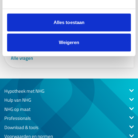
locatie? Moet het werken op een andere locatie een
verplichting zijn vanuit de werkgever?
Alles toestaan
Zit je antwoord er niet bij?
Weigeren
Alle vragen
Hypotheek met NHG
Hulp van NHG
NHG op maat
Professionals
Download & tools
Voorwaarden en normen