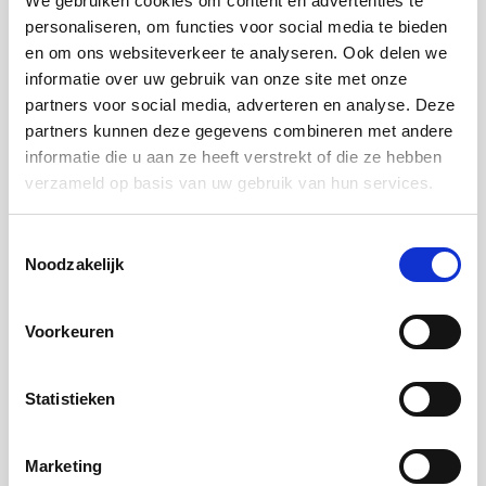
We gebruiken cookies om content en advertenties te
verantwoording heeft betrekking op de naleving van de Code
in het (boek)jaar 2025.
personaliseren, om functies voor social media te bieden
NHG Governance Code – Verantwoording 2025
en om ons websiteverkeer te analyseren. Ook delen we
informatie over uw gebruik van onze site met onze
partners voor social media, adverteren en analyse. Deze
partners kunnen deze gegevens combineren met andere
informatie die u aan ze heeft verstrekt of die ze hebben
Veelgestelde vragen
verzameld op basis van uw gebruik van hun services.
Wat betekent de NHG-grensmethodiek voor starters en
Toestemmingsselectie
andere kwetsbare groepen?
Noodzakelijk
Waarom hebben jullie vanaf 1 januari 2025 de nieuwe
Voorkeuren
regel dat een inwonende erfgenaam als consument kan
worden toegevoegd aan de lening na overlijden van de
Statistieken
langstlevende consument?
Marketing
Stelt NHG voorwaarden aan het werken op een andere