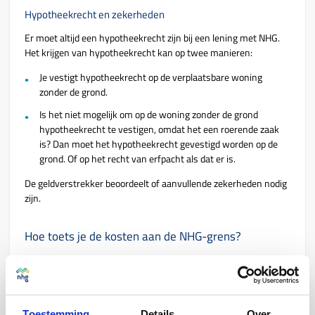
Hypotheekrecht en zekerheden
Er moet altijd een hypotheekrecht zijn bij een lening met NHG.
Het krijgen van hypotheekrecht kan op twee manieren:
Je vestigt hypotheekrecht op de verplaatsbare woning
zonder de grond.
Is het niet mogelijk om op de woning zonder de grond
hypotheekrecht te vestigen, omdat het een roerende zaak
is? Dan moet het hypotheekrecht gevestigd worden op de
grond. Of op het recht van erfpacht als dat er is.
De geldverstrekker beoordeelt of aanvullende zekerheden nodig
zijn.
Hoe toets je de kosten aan de NHG-grens?
Verplaatsbare woningen, zoals tiny houses en flexwoningen,
moeten onder de NHG-grens vallen en aan de voorwaarden
voldoen. Je toetst de kosten op dezelfde manier als bij andere
woningen. Je gebruikt hierbij de Voorwaarden en normen
Toestemming
Details
Over