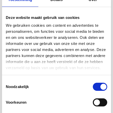
C.2.1.1
. en
C.2.2.1
.
Is de consument al eigenaar van de grond?
Deze website maakt gebruik van cookies
Dan zijn er twee mogelijkheden:
We gebruiken cookies om content en advertenties te
De consument is in de afgelopen twee jaar voor datum
personaliseren, om functies voor social media te bieden
bindend aanbod al eigenaar van de grond geworden. Neem
en om ons websiteverkeer te analyseren. Ook delen we
dan de oorspronkelijke koopsom van de grond of van de
informatie over uw gebruik van onze site met onze
ligplaats.
partners voor social media, adverteren en analyse. Deze
De consument is al langer eigenaar van de grond. Neem dan
partners kunnen deze gegevens combineren met andere
de marktwaarde van de grond of van de ligplaats.
informatie die u aan ze heeft verstrekt of die ze hebben
verzameld op basis van uw gebruik van hun services.
Wat betekent dit voor jouw adviespraktijk?
Toestemmingsselectie
Door de geactualiseerde woningdefinitie kun je verplaatsbare
Noodzakelijk
woningen, zoals tiny houses, flexwoningen duidelijker
beoordelen. De woning moet voldoen aan de voorwaarden die
we stellen in
C.4.2.
Let bij verplaatsbare woningen vooral op:
Voorkeuren
Is een RDW-ontheffing nodig voor vervoer?