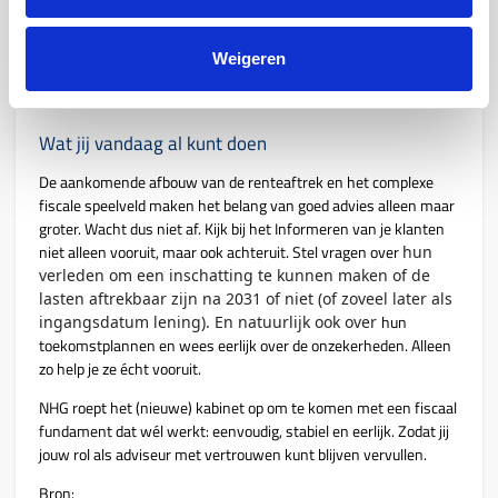
Wij pleiten daarom voor woonvormneutraliteit: gelijke financiële
prikkels voor betaalbaarheid, ongeacht of iemand huurt of koopt.
Weigeren
Dat maakt je financieel advies niet alleen eerlijker, maar ook
toekomstbestendiger.
Wat jij vandaag al kunt doen
De aankomende afbouw van de renteaftrek en het complexe
fiscale speelveld maken het belang van goed advies alleen maar
groter. Wacht dus niet af. Kijk bij het Informeren van je klanten
niet alleen vooruit, maar ook achteruit. Stel vragen over
hun
verleden om een inschatting te kunnen maken of de
lasten aftrekbaar zijn na 2031 of niet (of zoveel later als
hun
ingangsdatum lening). En natuurlijk ook over
toekomstplannen en wees eerlijk over de onzekerheden. Alleen
zo help je ze écht vooruit.
NHG roept het (nieuwe) kabinet op om te komen met een fiscaal
fundament dat wél werkt: eenvoudig, stabiel en eerlijk. Zodat jij
jouw rol als adviseur met vertrouwen kunt blijven vervullen.
Bron: