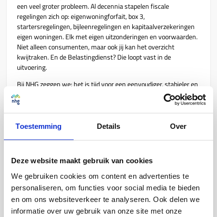
een veel groter probleem. Al decennia stapelen fiscale
regelingen zich op: eigenwoningforfait, box 3,
startersregelingen, bijleenregelingen en kapitaalverzekeringen
eigen woningen. Elk met eigen uitzonderingen en voorwaarden.
Niet alleen consumenten, maar ook jij kan het overzicht
kwijtraken. En de Belastingdienst? Die loopt vast in de
uitvoering.
Bij NHG zeggen we: het is tijd voor een eenvoudiger, stabieler en
eerlijker stelsel. Met een afbouw van de hypotheekrenteaftrek
die geleidelijk en voorspelbaar is in een periode van twintig jaar.
Zodat jij weer helder en betrouwbaar advies kunt geven over de
vraag: welke hypotheek past écht bij deze consument?
Toestemming
Details
Over
Kies voor eenvoud en duidelijkheid
Deze website maakt gebruik van cookies
Fiscale regels rondom wonen moeten begrijpelijk zijn. Niet alleen
We gebruiken cookies om content en advertenties te
voor adviseurs, maar ook voor consumenten. Wanneer vervalt
de renteaftrek? Wat gebeurt er als ik verhuis of mijn hypotheek
personaliseren, om functies voor social media te bieden
wil aanpassen?
en om ons websiteverkeer te analyseren. Ook delen we
informatie over uw gebruik van onze site met onze
Een simpeler stelsel betekent: minder uitzonderingen, minder