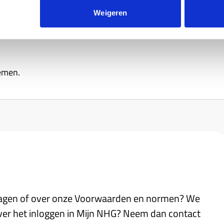
 je dit toch verantwoord? Doe dan een beroep op onze
Weigeren
nemen.
agen of over onze Voorwaarden en normen? We
over het inloggen in Mijn NHG? Neem dan contact