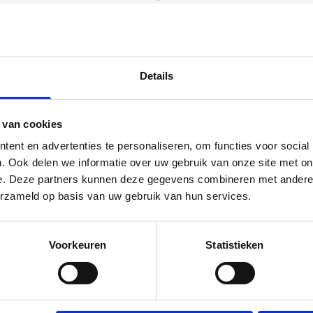
tuaties waarbij in de toekomst funderingsherstel nodig
oepassing van dat artikel. NHG werkt daarom aan een
Details
beoordeling van funderingsdossiers uitgaan van het
 van cookies
ervangen door (beperkt) aanvullend
ent en advertenties te personaliseren, om functies voor social
r nadrukkelijk een bouwkundige keuring adviseert.
. Ook delen we informatie over uw gebruik van onze site met on
or herstelkosten die direct nodig zijn, dan neem je
e. Deze partners kunnen deze gegevens combineren met andere i
erzameld op basis van uw gebruik van hun services.
chten? Dan beoordeel je of de consument deze kosten in
 bepaal je zelf. In deze situaties is een bouwdepot niet
Voorkeuren
Statistieken
lening, maar is dat op basis van de maximale