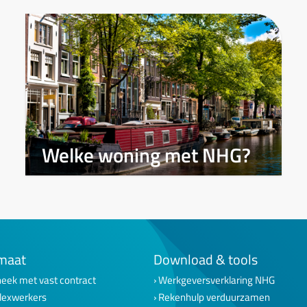
Welke woning met NHG?
maat
Download & tools
eek met vast contract
Werkgeversverklaring NHG
lexwerkers
Rekenhulp verduurzamen