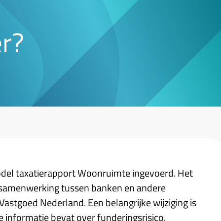
er?
odel taxatierapport Woonruimte ingevoerd. Het
en samenwerking tussen banken en andere
astgoed Nederland. Een belangrijke wijziging is
 informatie bevat over funderingsrisico.