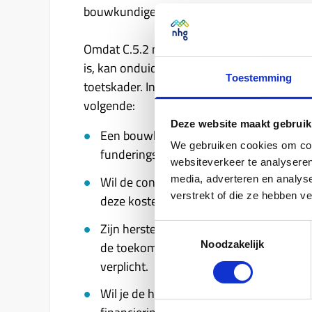
bouwkundige keuring.
Omdat C.5.2 nog niet specifiek ingaat op si
is, kan onduidelijkheid ontstaan over de t
Toestemming
toetskader. In de tussentijd mag je bij de 
volgende:
Deze website maakt gebruik
Een bouwkundige keuring kan worden v
We gebruiken cookies om cont
funderingsonderzoek, tenzij de taxateu
websiteverkeer te analyseren
Wil de consument de lening gebruiken vo
media, adverteren en analys
verstrekt of die ze hebben v
deze kosten mee in een bouwdepot.
Zijn herstelkosten niet direct te verwa
Toestemmingsselectie
de toekomst kan dragen. Hoe je dat doet,
Noodzakelijk
verplicht.
Wil je de herstelkosten meenemen in de 