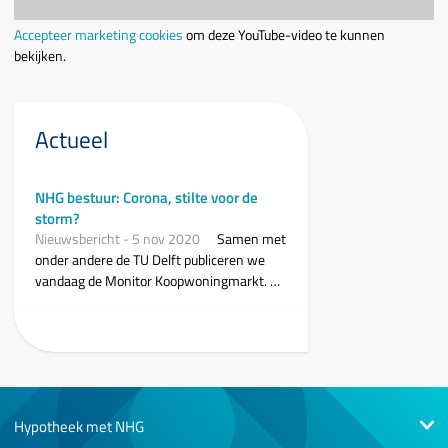
Accepteer marketing cookies
om deze YouTube-video te kunnen
bekijken.
Actueel
NHG bestuur: Corona, stilte voor de
storm?
Nieuwsbericht
-
5 nov 2020
Samen met
onder andere de TU Delft publiceren we
vandaag de Monitor Koopwoningmarkt. Uit
dit rapport, de diverse berichten dat de
woningmarkt het goed blijft doen en het
feit dat de aangevraagde betaalpauzes
afnemen, zou je kunnen concluderen dat
het goed gaat op de woningmarkt.
Vanwege de onzekerheid die COVID-19
Hypotheek met NHG
met zich meebrengt en de voorspelling van