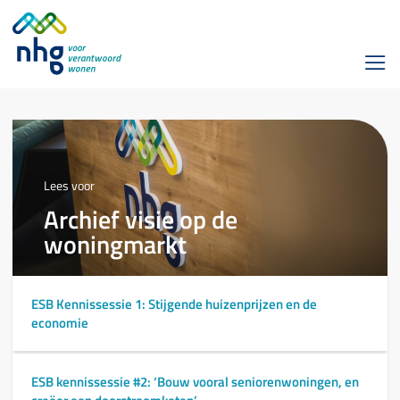
Lees voor
Archief visie op de
woningmarkt
ESB Kennissessie 1: Stijgende huizenprijzen en de
economie
ESB kennissessie #2: ‘Bouw vooral seniorenwoningen, en