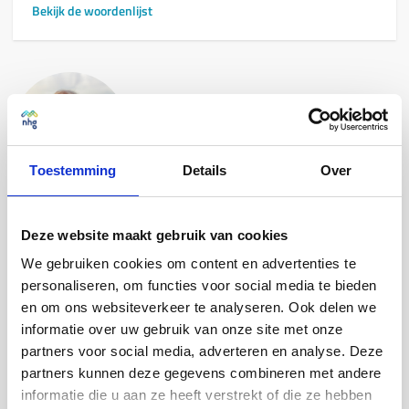
Bekijk de woordenlijst
Toestemming
Details
Over
Na onze scheiding maakte ik me zorgen. Verhuizen uit onze
vertrouwde buurt wilde ik liever niet voor de kinderen. Gelukkig hielp
Deze website maakt gebruik van cookies
onze hypotheekadviseur om de hypotheek met NHG passend te
We gebruiken cookies om content en advertenties te
maken. Ik kan daardoor in het huis blijven wonen. Een hele opluchting!
personaliseren, om functies voor social media te bieden
Suzanne, Rotterdam
en om ons websiteverkeer te analyseren. Ook delen we
informatie over uw gebruik van onze site met onze
partners voor social media, adverteren en analyse. Deze
partners kunnen deze gegevens combineren met andere
Zo werkt het vangnet van NHG bij
informatie die u aan ze heeft verstrekt of die ze hebben