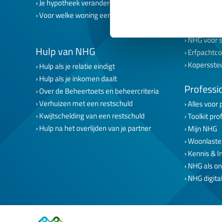
Je hypotheek veranderen
NHG voor 
Voor welke woning een lening met NHG?
NHG voor 
NHG voor s
NHG voor 
Hulp van NHG
Erfpachtco
Kopersste
Hulp als je relatie eindigt
Hulp als je inkomen daalt
Professi
Over de Beheertoets en beheercriteria
Verhuizen met een restschuld
Alles voor 
Kwijtschelding van een restschuld
Toolkit pro
Hulp na het overlijden van je partner
Mijn NHG
Woonlaste
Kennis & I
NHG als on
NHG digital