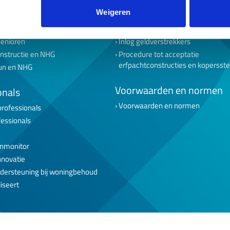
uitzendkrachten
Keuzehulp inkomen
Weigeren
ondernemers
NHG toets
tarters
Beheertoets
senioren
Inlog geldverstrekkers
nstructie en NHG
Procedure tot acceptatie
erfpachtconstructies en kopersst
un en NHG
Voorwaarden en normen
onals
Voorwaarden en normen
professionals
fessionals
nmonitor
nnovatie
dersteuning bij woningbehoud
iseert