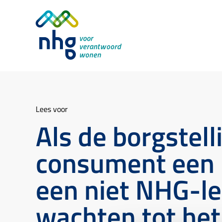
Lees voor
Als de borgstell
consument een r
een niet NHG-le
wachten tot het