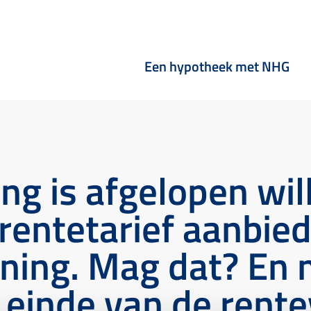
Een hypotheek met NHG
ing is afgelopen wi
entetarief aanbiede
ning. Mag dat? En 
 einde van de rent