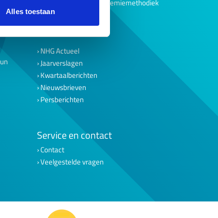
Evaluaties borgtochtpremiemethodiek
Alles toestaan
English summary
Werken bij NHG
NHG Actueel
eun
Jaarverslagen
Kwartaalberichten
Nieuwsbrieven
Persberichten
Service en contact
Contact
Veelgestelde vragen