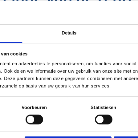
Details
 van cookies
ststellen of wijzigen van het rentetarief.
ent en advertenties te personaliseren, om functies voor social
. Ook delen we informatie over uw gebruik van onze site met on
e. Deze partners kunnen deze gegevens combineren met andere i
erzameld op basis van uw gebruik van hun services.
Voorkeuren
Statistieken
maat
Download & tools
eek met vast contract
Werkgeversverklaring NHG
lexwerkers
Rekenhulp verduurzamen