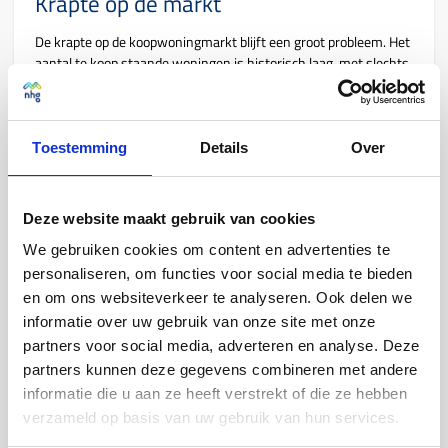
Krapte op de markt
De krapte op de koopwoningmarkt blijft een groot probleem. Het
aantal te koop staande woningen is historisch laag, met slechts
65.700 beschikbare woningen in het derde kwartaal van 2024.
Dit is aanzienlijk minder dan de 120.000 woningen per kwartaal
in 2017. De krapte-indicator voor bestaande koopwoningen
staat op 2,1, wat duidt op een zeer krappe markt. Voor
Toestemming
Details
Over
nieuwbouw koopwoningen is de krapte-indicator 2,7. De
beperkte beschikbaarheid van woningen en de hoge vraag
leiden tot stijgende prijzen en een intense concurrentie onder
Deze website maakt gebruik van cookies
kopers.
We gebruiken cookies om content en advertenties te
Vertrouwen in de koopwoningmarkt
personaliseren, om functies voor social media te bieden
en om ons websiteverkeer te analyseren. Ook delen we
Het vertrouwen in de koopwoningmarkt blijft wel toenemen. De
informatie over uw gebruik van onze site met onze
Eigen Huis Marktindicator, die het vertrouwen meet, is gestegen
partners voor social media, adverteren en analyse. Deze
van 72 in het tweede kwartaal van 2023 naar 94 in het derde
kwartaal van 2024. Een waarde van 100 betekend dat er net zo
partners kunnen deze gegevens combineren met andere
veel mensen positief als negatief gestemd zijn. Dit groeiende
informatie die u aan ze heeft verstrekt of die ze hebben
vertrouwen wordt ondersteund door de stijgende verkoopprijzen
verzameld op basis van uw gebruik van hun services.
en de lichte daling van de hypotheekrente. Het algemene