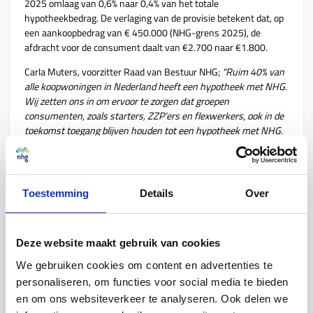
2025 omlaag van 0,6% naar 0,4% van het totale
hypotheekbedrag. De verlaging van de provisie betekent dat, op
een aankoopbedrag van € 450.000 (NHG-grens 2025), de
afdracht voor de consument daalt van €2.700 naar €1.800.
Carla Muters, voorzitter Raad van Bestuur NHG;
"Ruim 40% van
alle koopwoningen in Nederland heeft een hypotheek met NHG.
Wij zetten ons in om ervoor te zorgen dat groepen
consumenten, zoals starters, ZZP’ers en flexwerkers, ook in de
toekomst toegang blijven houden tot een hypotheek met NHG.
Dankzij de verhoging van de NHG-grens en de verlaging van de
provisie komen meer huizenkopers in aanmerking voor de
voordelen van NHG, waaronder een veiligere financiële positie
en een lagere rente. Bovendien wordt het belang van
Toestemming
Details
Over
verduurzamen steeds groter. Door de verhoging van de NHG-
grens, en de stijging van het extra te lenen bedrag om te
verduurzamen wordt het hopelijk voor steeds meer mensen
Deze website maakt gebruik van cookies
mogelijk om hun huis te verduurzamen en de energierekening
te verlagen.”
We gebruiken cookies om content en advertenties te
personaliseren, om functies voor social media te bieden
De borgtochtprovisie en NHG-grenzen zijn vastgelegd in de
en om ons websiteverkeer te analyseren. Ook delen we
Voorwaarden en normen, die NHG uiterlijk 1 november