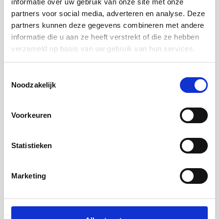
publiceert en per 1 januari 2025 zullen ingaan.
informatie over uw gebruik van onze site met onze
partners voor social media, adverteren en analyse. Deze
partners kunnen deze gegevens combineren met andere
NHG wil risico’s flexwoningen overnemen
informatie die u aan ze heeft verstrekt of die ze hebben
Onzekerheid en hogere hypotheekrente blokkeren verduurzaming
verzameld op basis van uw gebruik van hun services.
Speciaal voor jou
Toestemmingsselectie
Noodzakelijk
Voorkeuren
Statistieken
Marketing
Verduurzamen met NHG