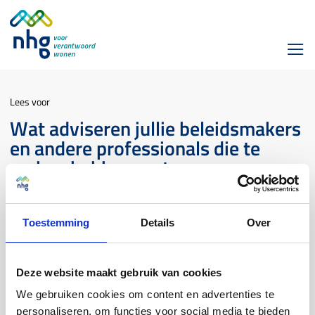
Lees voor
Wat adviseren jullie beleidsmakers
en andere professionals die te
maken hebben met
woningeigenaren met financiële
zorgen?
Toestemming
Details
Over
Woonlastenmonitor
Deze website maakt gebruik van cookies
We gebruiken cookies om content en advertenties te
Veel mensen met zorgen hebben nog geen achterstanden of
personaliseren, om functies voor social media te bieden