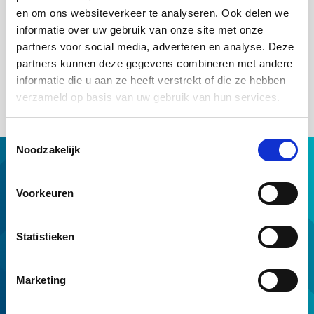
zoeken niet uit zichzelf naar hulp. Deze groep is dus aanzienlijk
en om ons websiteverkeer te analyseren. Ook delen we
groter dan de groep die feitelijk een achterstand heeft. Het is
belangrijk dat we ons hiervan bewust zijn en dat problemen bij
informatie over uw gebruik van onze site met onze
woningeigenaren op tijd worden gesignaleerd, ook al is er nog
partners voor social media, adverteren en analyse. Deze
geen achterstand op de hypotheek. Met de Woonlastenmonitor
partners kunnen deze gegevens combineren met andere
proberen we inzichten te geven voor beleidsmakers en andere
informatie die u aan ze heeft verstrekt of die ze hebben
professionals.
verzameld op basis van uw gebruik van hun services.
Toestemmingsselectie
Noodzakelijk
Hypotheek met NHG
Hulp van NHG
Voorkeuren
NHG op maat
Professionals
Statistieken
Download & tools
Voorwaarden en normen
Marketing
Over ons
Service en contact