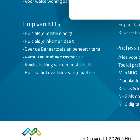
Voor welke woning een lening met NHG?
NHG voor 
NHG voor s
NHG voor 
Hulp van NHG
Erfpachtco
Kopersste
Hulp als je relatie eindigt
Hulp als je inkomen daalt
Professi
Over de Beheertoets en beheercriteria
Verhuizen met een restschuld
Alles voor 
Kwijtschelding van een restschuld
Toolkit pro
Hulp na het overlijden van je partner
Mijn NHG
Woonlaste
Kennis & I
NHG als on
NHG digital
© Copyright 2026 NHG