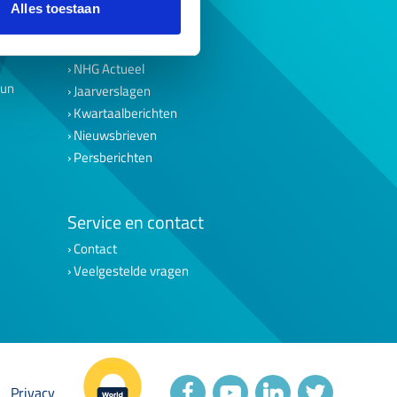
English summary
Alles toestaan
Werken bij NHG
NHG Actueel
eun
Jaarverslagen
Kwartaalberichten
Nieuwsbrieven
Persberichten
Service en contact
Contact
Veelgestelde vragen
Privacy