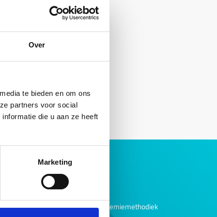
Over
 media te bieden en om ons
ze partners voor social
nformatie die u aan ze heeft
Marketing
Over ons
Ons verhaal
Bedrijfsvoering
Evaluaties borgtochtpremiemethodiek