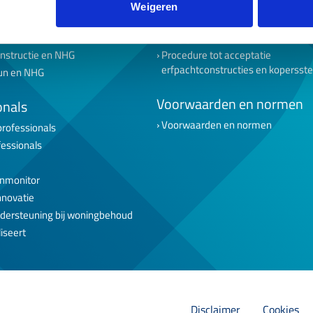
ondernemers
NHG toets
Weigeren
tarters
Beheertoets
senioren
Inlog geldverstrekkers
nstructie en NHG
Procedure tot acceptatie
erfpachtconstructies en kopersst
un en NHG
Voorwaarden en normen
onals
Voorwaarden en normen
professionals
fessionals
nmonitor
nnovatie
dersteuning bij woningbehoud
iseert
Disclaimer
Cookies