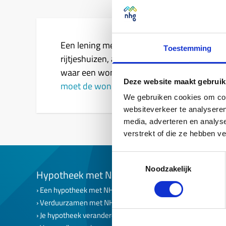
Een lening met NHG is mogelijk voor versc
Toestemming
rijtjeshuizen, appartementen, woonwagens
waar een woning voor NHG aan moet voldo
Deze website maakt gebruik
moet de woning voldoen?
’.
We gebruiken cookies om cont
websiteverkeer te analyseren
media, adverteren en analys
verstrekt of die ze hebben v
Toestemmingsselectie
Noodzakelijk
Hypotheek met NHG
NHG op 
Een hypotheek met NHG
Een hypoth
Verduurzamen met NHG
NHG voor f
Je hypotheek veranderen
NHG voor 