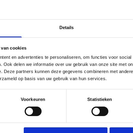
hillende woningtypen. Het kan bijvoorbeeld gaan om
Details
, tiny houses of drijvende woningen. De voorwaarden
en staan in de Voorwaarden en normen ‘
C.4 Waaraan
 van cookies
ent en advertenties te personaliseren, om functies voor social
. Ook delen we informatie over uw gebruik van onze site met on
e. Deze partners kunnen deze gegevens combineren met andere i
erzameld op basis van uw gebruik van hun services.
Voorkeuren
Statistieken
maat
Download & tools
eek met vast contract
Werkgeversverklaring NHG
lexwerkers
Rekenhulp verduurzamen
uitzendkrachten
Keuzehulp inkomen