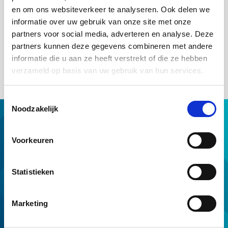
Nee, dit kan niet. De bestemming van een woning mag niet
en om ons websiteverkeer te analyseren. Ook delen we
tijdelijk zijn.
informatie over uw gebruik van onze site met onze
Gaat het om een ligplaats van een drijvende woning? En is de
partners voor social media, adverteren en analyse. Deze
huurovereenkomst of ligplaatsvergunning niet voor onbepaalde
partners kunnen deze gegevens combineren met andere
tijd? Dan mag er geen aanleiding zijn om te verwachten dat de
informatie die u aan ze heeft verstrekt of die ze hebben
huurovereenkomst of de vergunning wordt beëindigd.
verzameld op basis van uw gebruik van hun services.
Toestemmingsselectie
Noodzakelijk
Hypotheek met NHG
Hulp van NHG
Voorkeuren
NHG op maat
Professionals
Statistieken
Download & tools
Voorwaarden en normen
Marketing
Over ons
Service en contact