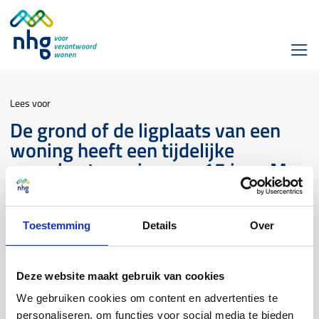
Lees voor
De grond of de ligplaats van een
woning heeft een tijdelijke
woonbestemming van 15 jaar. Mag
ik voor deze woning een lening met
NHG afsluiten met een looptijd van
15 jaar?
Toestemming
Details
Over
Woningdefinitie
Deze website maakt gebruik van cookies
We gebruiken cookies om content en advertenties te
personaliseren, om functies voor social media te bieden