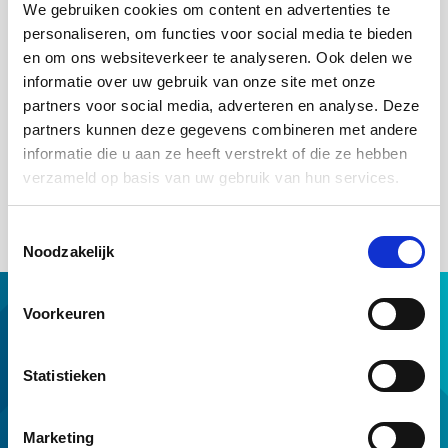
We gebruiken cookies om content en advertenties te
maatregelen vooraf nodig. Door gebruik te maken van het
personaliseren, om functies voor social media te bieden
Energiebespaarbudget stelt je klant de financiering van erkende
energiebesparende maatregelen van zijn huis veilig. Maar hoeft
en om ons websiteverkeer te analyseren. Ook delen we
hij niet meteen al te beslissen wat hij wil (laten) doen. Hierdoor
informatie over uw gebruik van onze site met onze
kan je klant eerst zijn hypotheek regelen en daarna nadenken
partners voor social media, adverteren en analyse. Deze
over welke maatregelen voor zijn huis het meest zinvol zijn. Ook
partners kunnen deze gegevens combineren met andere
heeft je klant dan voldoende tijd voor een advies op maat van
informatie die u aan ze heeft verstrekt of die ze hebben
een energieadviseur.
verzameld op basis van uw gebruik van hun services.
Klik
hier
voor meer informatie.
Toestemmingsselectie
Noodzakelijk
Hypotheek met NHG
Voorkeuren
Hulp van NHG
NHG op maat
Statistieken
Professionals
Download & tools
Marketing