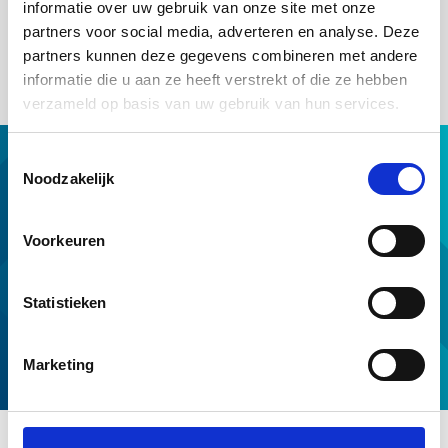
informatie over uw gebruik van onze site met onze
periode van de nieuwe lening is minimaal 20 jaar. De lasten zijn
partners voor social media, adverteren en analyse. Deze
stabiel. Zolang de nieuwe maandlast gelijk is of lager dan de
huidige is de seniorenverhuisregeling toegestaan.
partners kunnen deze gegevens combineren met andere
informatie die u aan ze heeft verstrekt of die ze hebben
verzameld op basis van uw gebruik van hun services.
Toestemmingsselectie
Hypotheek met NHG
Noodzakelijk
Hulp van NHG
NHG op maat
Voorkeuren
Professionals
Download & tools
Statistieken
Voorwaarden en normen
Over ons
Marketing
Service en contact