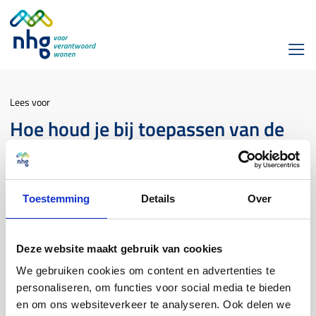
Lees voor
Hoe houd je bij toepassen van de
senioren verhuisregeling rekening
met de variabele rente in de
huidige lening?
Toestemming
Details
Over
Senioren
Deze website maakt gebruik van cookies
We gebruiken cookies om content en advertenties te
We kijken naar de huidige maandlast. Dat is de maandlast die de
personaliseren, om functies voor social media te bieden
klant heeft op moment van aanvragen.
en om ons websiteverkeer te analyseren. Ook delen we
Die vergelijken we met de nieuwe maandlast. De rentevaste