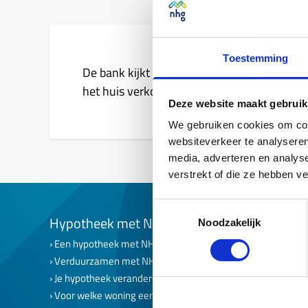
Toestemming
De bank kijkt wat mogelijk is. Misschien ka
het huis verkopen.
Deze website maakt gebruik
We gebruiken cookies om cont
websiteverkeer te analyseren
media, adverteren en analys
verstrekt of die ze hebben v
Toestemmingsselectie
Hypotheek met NHG
NHG op 
Noodzakelijk
Een hypotheek met NHG
Een hypoth
Verduurzamen met NHG
NHG voor f
Je hypotheek veranderen
NHG voor 
Voor welke woning een lening met NHG?
NHG voor 