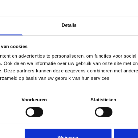
Details
n één van jullie het huis overnemen. Of jullie moeten
 van cookies
ent en advertenties te personaliseren, om functies voor social
. Ook delen we informatie over uw gebruik van onze site met on
e. Deze partners kunnen deze gegevens combineren met andere i
erzameld op basis van uw gebruik van hun services.
maat
Download & tools
Voorkeuren
Statistieken
eek met vast contract
Werkgeversverklaring NHG
lexwerkers
Rekenhulp verduurzamen
uitzendkrachten
Keuzehulp inkomen
ondernemers
NHG toets
Weigeren