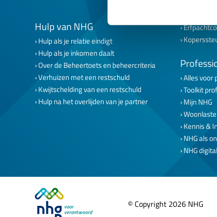
NHG voor s
NHG voor 
Hulp van NHG
Erfpachtco
Kopersste
Hulp als je relatie eindigt
Hulp als je inkomen daalt
Professi
Over de Beheertoets en beheercriteria
Verhuizen met een restschuld
Alles voor 
Kwijtschelding van een restschuld
Toolkit pro
Hulp na het overlijden van je partner
Mijn NHG
Woonlaste
Kennis & I
NHG als on
NHG digital
© Copyright 2026 NHG