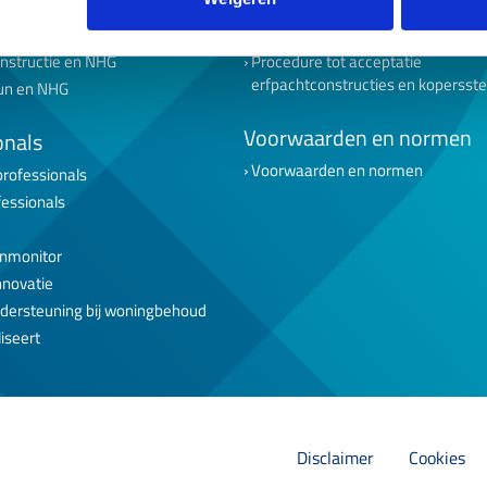
tarters
Beheertoets
senioren
Inlog geldverstrekkers
nstructie en NHG
Procedure tot acceptatie
erfpachtconstructies en kopersst
un en NHG
Voorwaarden en normen
onals
Voorwaarden en normen
professionals
fessionals
nmonitor
nnovatie
dersteuning bij woningbehoud
iseert
Disclaimer
Cookies