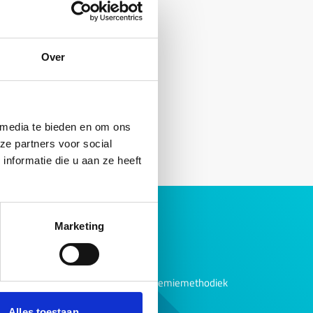
Over
 media te bieden en om ons
ze partners voor social
nformatie die u aan ze heeft
Over ons
Marketing
Ons verhaal
Bedrijfsvoering
Evaluaties borgtochtpremiemethodiek
English summary
Alles toestaan