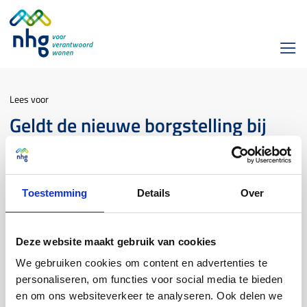
Lees voor
Geldt de nieuwe borgstelling bij
een oversluiting van NHG naar
NHG over het gehele bedrag en
gehele looptijd?
Toestemming
Details
Over
Product & Proces
Deze website maakt gebruik van cookies
We gebruiken cookies om content en advertenties te
Bij een oversluiting van NHG naar NHG naar een andere
personaliseren, om functies voor social media te bieden
geldverstrekker wordt een volledig nieuwe borgstelling
en om ons websiteverkeer te analyseren. Ook delen we
afgegeven op de lening. Bij een oversluiting bij dezelfde