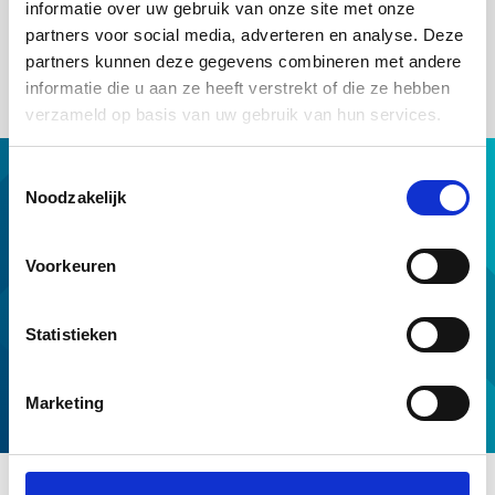
informatie over uw gebruik van onze site met onze
geldverstrekker blijft de oorspronkelijke
partners voor social media, adverteren en analyse. Deze
borgstellingsovereenkomst van kracht voor de bestaande
lening.
partners kunnen deze gegevens combineren met andere
informatie die u aan ze heeft verstrekt of die ze hebben
verzameld op basis van uw gebruik van hun services.
Toestemmingsselectie
Hypotheek met NHG
Noodzakelijk
Hulp van NHG
NHG op maat
Voorkeuren
Professionals
Download & tools
Statistieken
Voorwaarden en normen
Over ons
Marketing
Service en contact