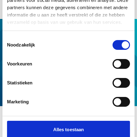
partners voor social media, adverteren en analyse. Deze
partners kunnen deze gegevens combineren met andere
informatie die u aan ze heeft verstrekt of die ze hebben
verzameld op basis van uw gebruik van hun services.
Hypotheek met NHG
Toestemmingsselectie
Hulp van NHG
Noodzakelijk
NHG op maat
Professionals
Voorkeuren
Download & tools
Voorwaarden en normen
Statistieken
Over ons
Service en contact
Marketing
Alles toestaan