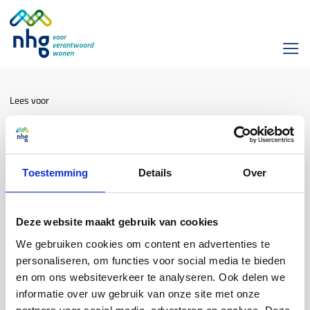
Lees voor
Klopt het dat je alimentatie mag
meenemen voor de volledige
looptijd als deze minimaal 10 jaar
Toestemming
Details
Over
loopt?
Inkomen
Deze website maakt gebruik van cookies
We gebruiken cookies om content en advertenties te
personaliseren, om functies voor social media te bieden
Nee, dat klopt niet. Je mag inkomen dat wordt verkregen uit
en om ons websiteverkeer te analyseren. Ook delen we
alimentatie voor NHG als toetsinkomen meenemen voor de
informatie over uw gebruik van onze site met onze
periode dat deze is vastgelegd.