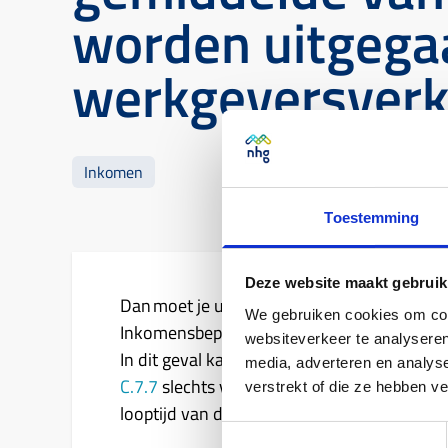
worden uitgega
werkgeversverk
Inkomen
Toestemming
Deze website maakt gebruik
Dan moet je uitgaan van het gemiddelde va
We gebruiken cookies om cont
Inkomensbepaling loondienst. Of je kunt h
websiteverkeer te analyseren
In dit geval kan het inkomen op de werkg
media, adverteren en analys
C.7.7
slechts voor bepaalde tijd worden mee
verstrekt of die ze hebben v
looptijd van de lening.
Toestemmingsselectie