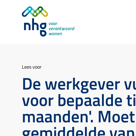
Lees voor
De werkgever vult
voor bepaalde t
maanden'. Moet
gemiddelde van 