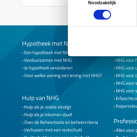
Noodzakelijk
Hypotheek met NHG
NHG op 
Een hypotheek met NHG
Een hypoth
Verduurzamen met NHG
NHG voor f
Je hypotheek veranderen
NHG voor 
Voor welke woning een lening met NHG?
NHG voor 
NHG voor s
NHG voor 
Hulp van NHG
Erfpachtco
Kopersste
Hulp als je relatie eindigt
Hulp als je inkomen daalt
Professi
Over de Beheertoets en beheercriteria
Verhuizen met een restschuld
Alles voor 