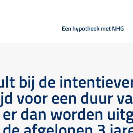
Een hypotheek met NHG
 bij de intentieverk
ijd voor een duur v
 er dan worden uit
de afgelopen 3 jare