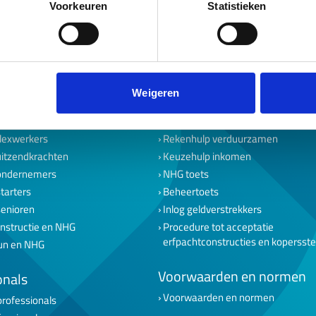
Voorkeuren
Statistieken
Weigeren
maat
Download & tools
eek met vast contract
Werkgeversverklaring NHG
lexwerkers
Rekenhulp verduurzamen
uitzendkrachten
Keuzehulp inkomen
ondernemers
NHG toets
tarters
Beheertoets
senioren
Inlog geldverstrekkers
nstructie en NHG
Procedure tot acceptatie
erfpachtconstructies en kopersst
un en NHG
Voorwaarden en normen
onals
Voorwaarden en normen
professionals