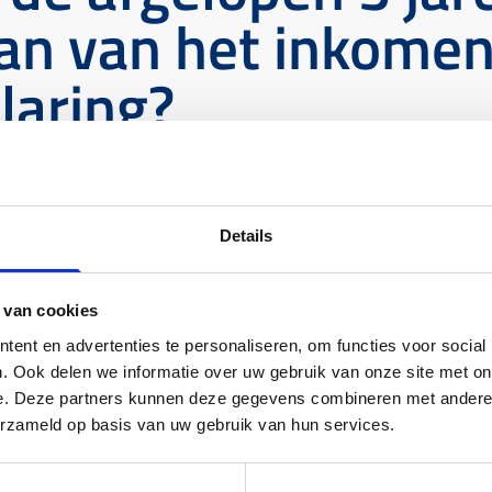
an van het inkomen
laring?
Details
 van cookies
n de afgelopen 3 jaar Of je kan gebruik maken van de
ent en advertenties te personaliseren, om functies voor social
et toetsinkomen vaststellen met de Arbeidsmarktscan.
. Ook delen we informatie over uw gebruik van onze site met on
eversverklaring op grond van Voorwaarden en normen
e. Deze partners kunnen deze gegevens combineren met andere i
genomen in de toetsing en dus niet voor de volledige
erzameld op basis van uw gebruik van hun services.