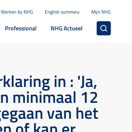
Werken bij NHG
English summary
Mijn NHG
Professional
NHG Actueel
laring in : 'Ja,
an minimaal 12
gegaan van het
n of kan er