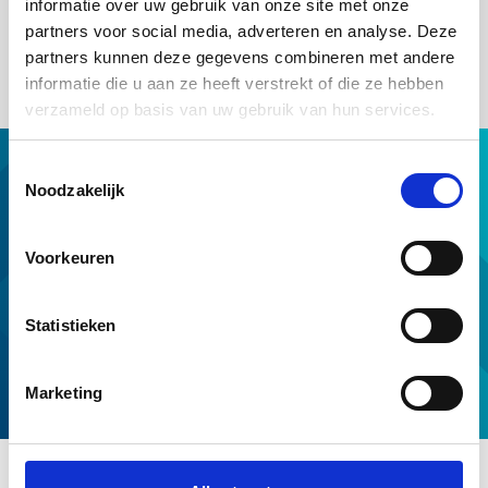
informatie over uw gebruik van onze site met onze
oogmerkvereiste dat ook de Belastingdienst heeft. Op dit
moment hanteert de Belastingdienst een termijn van 6
partners voor social media, adverteren en analyse. Deze
maanden.
partners kunnen deze gegevens combineren met andere
informatie die u aan ze heeft verstrekt of die ze hebben
verzameld op basis van uw gebruik van hun services.
Toestemmingsselectie
Hypotheek met NHG
Noodzakelijk
Hulp van NHG
NHG op maat
Voorkeuren
Professionals
Download & tools
Statistieken
Voorwaarden en normen
Over ons
Marketing
Service en contact