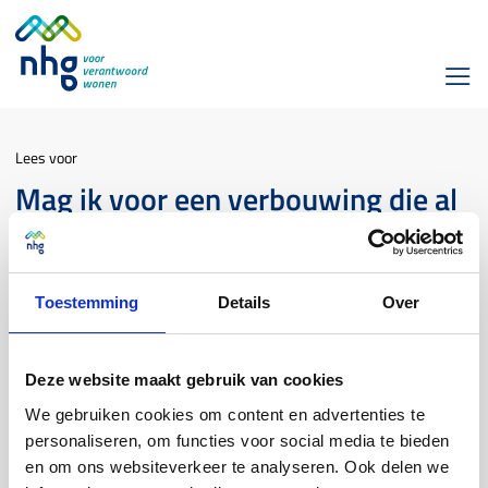
Lees voor
Mag ik voor een verbouwing die al
uitgevoerd is een lening
verstrekken met NHG?
Toestemming
Details
Over
verbouwen NHG
Deze website maakt gebruik van cookies
Daar hebben wij in de Voorwaarden en normen geen regels over.
We gebruiken cookies om content en advertenties te
Belangrijk is wel dat de consument het oogmerk moet hebben
personaliseren, om functies voor social media te bieden
gehad om de kosten voor de kwaliteitsverbetering te
en om ons websiteverkeer te analyseren. Ook delen we
financieren door middel van een lening. Dit sluit aan bij het