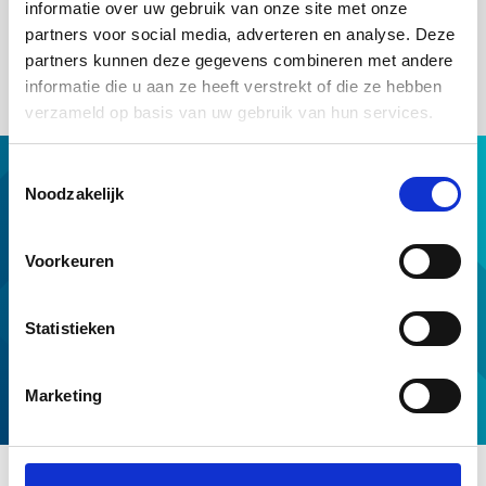
informatie over uw gebruik van onze site met onze
Voorwaarden en normen
lees je voor welke doelen je een lening
partners voor social media, adverteren en analyse. Deze
mag verhogen en welke kosten je in de aanvullende lening mag
meenemen.
partners kunnen deze gegevens combineren met andere
informatie die u aan ze heeft verstrekt of die ze hebben
verzameld op basis van uw gebruik van hun services.
Toestemmingsselectie
Hypotheek met NHG
Noodzakelijk
Hulp van NHG
NHG op maat
Voorkeuren
Professionals
Download & tools
Statistieken
Voorwaarden en normen
Over ons
Marketing
Service en contact