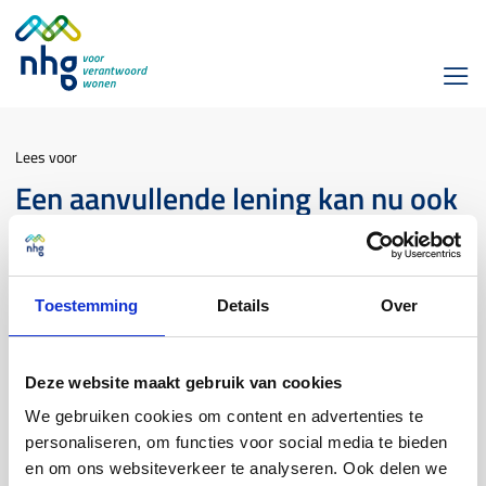
Lees voor
Een aanvullende lening kan nu ook
gebruikt worden voor het
financieren van een boeterente:
waar kan ik dit vinden?
Toestemming
Details
Over
Financieringsdoel
Deze website maakt gebruik van cookies
We gebruiken cookies om content en advertenties te
Heeft de consument al een lening met of zonder NHG bij jou?
personaliseren, om functies voor social media te bieden
Dan mag je deze consument een aanvullende lening met NHG
en om ons websiteverkeer te analyseren. Ook delen we
verstrekken voor dezelfde woning. In deel
D.3 van de