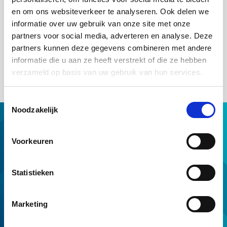
informatie beschikken om weloverwogen een besluit te nemen.
en om ons websiteverkeer te analyseren. Ook delen we
En dat ze weten welke verplichtingen een erfpachtconstructie
informatie over uw gebruik van onze site met onze
of koperssteun (eerder: "kortingsconstructie") met zich
meebrengt. De handleiding voor de bijsluiter kun je
hier
partners voor social media, adverteren en analyse. Deze
downloaden
. De bijsluiter moet als vast onderdeel van de
partners kunnen deze gegevens combineren met andere
erfpachtconstructie of koperssteun aan de consument worden
informatie die u aan ze heeft verstrekt of die ze hebben
verstrekt.
verzameld op basis van uw gebruik van hun services.
Toestemmingsselectie
Noodzakelijk
Hypotheek met NHG
Hulp van NHG
Voorkeuren
NHG op maat
Professionals
Statistieken
Download & tools
Voorwaarden en normen
Marketing
Over ons