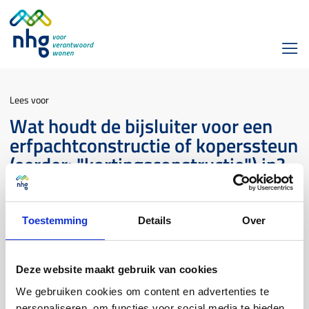
Lees voor
Wat houdt de bijsluiter voor een
erfpachtconstructie of koperssteun
(eerder: "kortingsconstructie") in?
Erfpacht- en koperssteun
Toestemming
Details
Over
In de bijsluiter moet transparant en duidelijk aangegeven
Deze website maakt gebruik van cookies
worden wat de constructie inhoudt en wat de eventuele
financiële gevolgen zijn bij bijvoorbeeld verkoop van de woning.
We gebruiken cookies om content en advertenties te
De bijsluiter heeft als doel dat consumenten over de juiste
personaliseren, om functies voor social media te bieden