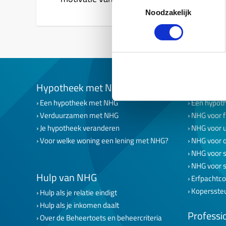
Toestemmingsselectie
Noodzakelijk
Hypotheek met NHG
NHG op 
Een hypotheek met NHG
Een hypoth
Verduurzamen met NHG
NHG voor f
Je hypotheek veranderen
NHG voor 
Voor welke woning een lening met NHG?
NHG voor 
NHG voor s
NHG voor 
Hulp van NHG
Erfpachtco
Kopersste
Hulp als je relatie eindigt
Hulp als je inkomen daalt
Professi
Over de Beheertoets en beheercriteria