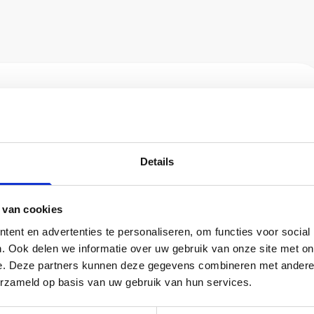
een voorkeursrecht of anti-speculatiebeding? Dan
oord is. Belangrijk bij de beoordeling is of
en verkoop en/of door het anti-speculatiebeding nog
.
Details
keursrecht of anti-speculatiebeding en is er ook een
 ook dit kettingbeding eerst zelf beoordelen.
 van cookies
ent en advertenties te personaliseren, om functies voor social
kettingbeding en wil die zeker weten of het belang van
. Ook delen we informatie over uw gebruik van onze site met on
rstandig om het kettingbeding aan ons voor te leggen.
e. Deze partners kunnen deze gegevens combineren met andere i
lies vergroten. Voor deze beoordeling ontvangen wij
erzameld op basis van uw gebruik van hun services.
nsgegevens. Vergeet niet om het akkoord met
gen.