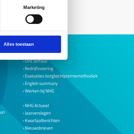
Marketing
Alles toestaan
Over ons
Ons verhaal
Bedrijfsvoering
Evaluaties borgtochtpremiemethodiek
English summary
Werken bij NHG
NHG Actueel
eun
Jaarverslagen
Kwartaalberichten
Nieuwsbrieven