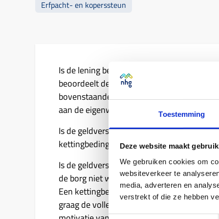
Erfpacht- en koperssteun
Is de lening bedoeld voor een woning met 
beoordeelt de geldverstrekker zelf of dit akk
bovenstaande problemen geeft bij gedwong
aan de eigenwoningregeling wordt voldaan
Toestemming
Is de geldverstrekker akkoord met het voor
kettingbeding? Dan moet de geldverstrekker
Deze website maakt gebruik
We gebruiken cookies om cont
Is de geldverstrekker zelf akkoord met het 
websiteverkeer te analyseren
de borg niet wordt geschaad? Dan is het ve
media, adverteren en analys
Een kettingbeding kan het risico op een ver
verstrekt of die ze hebben v
graag de volledige koopakte zonder persoo
motivatie van de geldverstrekker bij te voe