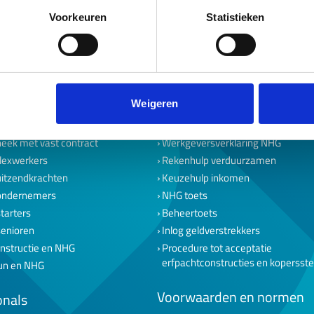
Voorkeuren
Statistieken
Weigeren
maat
Download & tools
eek met vast contract
Werkgeversverklaring NHG
lexwerkers
Rekenhulp verduurzamen
uitzendkrachten
Keuzehulp inkomen
ondernemers
NHG toets
tarters
Beheertoets
senioren
Inlog geldverstrekkers
nstructie en NHG
Procedure tot acceptatie
erfpachtconstructies en kopersst
un en NHG
Voorwaarden en normen
onals