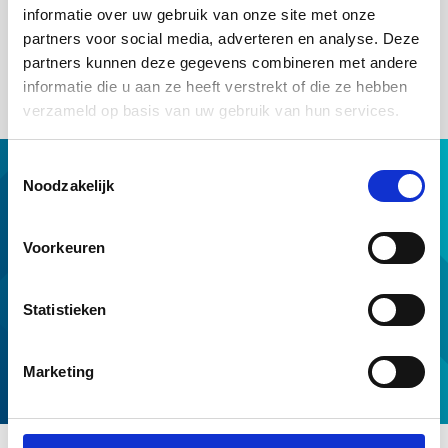
Ja, je moet in de meeste gevallen toestemming vragen.
informatie over uw gebruik van onze site met onze
Controleer altijd je contract om te zien welke specifieke
partners voor social media, adverteren en analyse. Deze
voorwaarden gelden. Zoals de verplichting tot terugbetaling bij
partners kunnen deze gegevens combineren met andere
koperssteun.
informatie die u aan ze heeft verstrekt of die ze hebben
verzameld op basis van uw gebruik van hun services.
Toestemmingsselectie
Hypotheek met NHG
Noodzakelijk
Hulp van NHG
NHG op maat
Voorkeuren
Professionals
Download & tools
Statistieken
Voorwaarden en normen
Over ons
Marketing
Service en contact