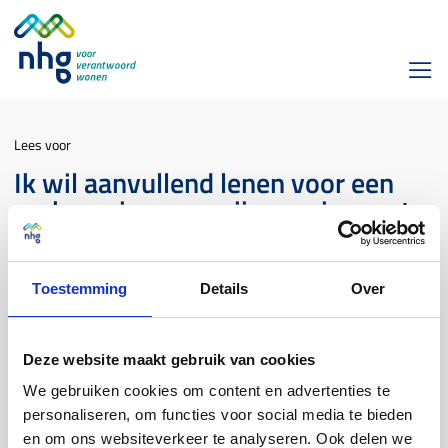
Lees voor
Ik wil aanvullend lenen voor een
verbouwing van mijn woning met
erfpachtconstructie of koperssteun
(eerder: 'kortingsconstructie').
Moet ik dit voorleggen aan de
Toestemming
Details
Over
aanbieder van de constructie?
Deze website maakt gebruik van cookies
Erfpacht- en koperssteun
We gebruiken cookies om content en advertenties te
personaliseren, om functies voor social media te bieden
en om ons websiteverkeer te analyseren. Ook delen we