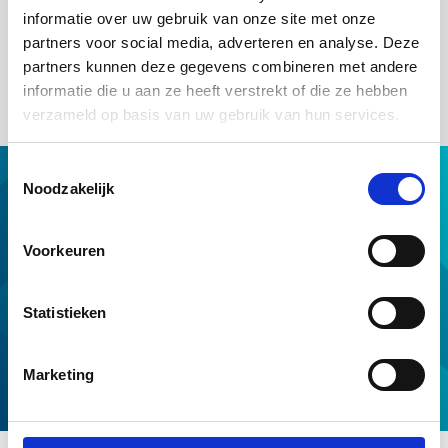
verduurzamingsopgave. Met de NHG borg op de
informatie over uw gebruik van onze site met onze
Stimuleringslening van SVn willen we een drempel wegnemen
partners voor social media, adverteren en analyse. Deze
voor kleine VvE’s om gezamenlijk een lening voor
partners kunnen deze gegevens combineren met andere
verduurzaming aan te gaan.
informatie die u aan ze heeft verstrekt of die ze hebben
verzameld op basis van uw gebruik van hun services.
Toestemmingsselectie
Hypotheek met NHG
Noodzakelijk
Hulp van NHG
NHG op maat
Voorkeuren
Professionals
Download & tools
Statistieken
Voorwaarden en normen
Over ons
Marketing
Service en contact