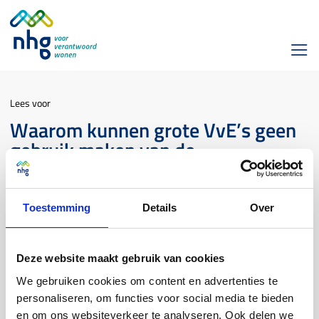
Lees voor
Waarom kunnen grote VvE’s geen
gebruik maken van de
Stimuleringslening met NHG
borgstelling?
Toestemming
Details
Over
NHG borg kleine VvE
Deze website maakt gebruik van cookies
We gebruiken cookies om content en advertenties te
Voor grote VvE’s zijn er meer mogelijkheden om verduurzaming
personaliseren, om functies voor social media te bieden
te financieren. Voor kleine VvE’s zijn er weinig mogelijkheden.
Daardoor komen kleine VvE’s niet mee in de
en om ons websiteverkeer te analyseren. Ook delen we