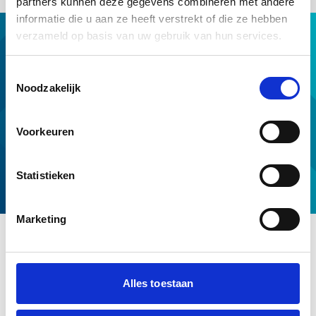
partners kunnen deze gegevens combineren met andere
informatie die u aan ze heeft verstrekt of die ze hebben
verzameld op basis van uw gebruik van hun services.
Hypotheek met NHG
Hulp van NHG
Toestemmingsselectie
NHG op maat
Noodzakelijk
Professionals
Download & tools
Voorkeuren
Voorwaarden en normen
Over ons
Statistieken
Service en contact
Marketing
Alles toestaan
Disclaimer
Cookies