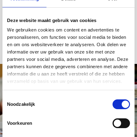
Professionals
NHG Nieuwsbrief Professionals - dec 2025
Deze website maakt gebruik van cookies
We gebruiken cookies om content en advertenties te
NHG Nieuwsbrief Professionals - juli 2025
personaliseren, om functies voor social media te bieden
NHG Nieuwsbrief Professionals - april 2025
en om ons websiteverkeer te analyseren. Ook delen we
informatie over uw gebruik van onze site met onze
partners voor social media, adverteren en analyse. Deze
partners kunnen deze gegevens combineren met andere
informatie die u aan ze heeft verstrekt of die ze hebben
verzameld op basis van uw gebruik van hun services.
Nieuws over NHG
Toestemmingsselectie
Noodzakelijk
Blijf op de hoogte van ontwikkelingen rondom NHG, de
woningmarkt en hypotheken.
Schrijf je in voor onze nieuwsbrief en ontvang elk kwartaal de
Voorkeuren
belangrijkste updates.