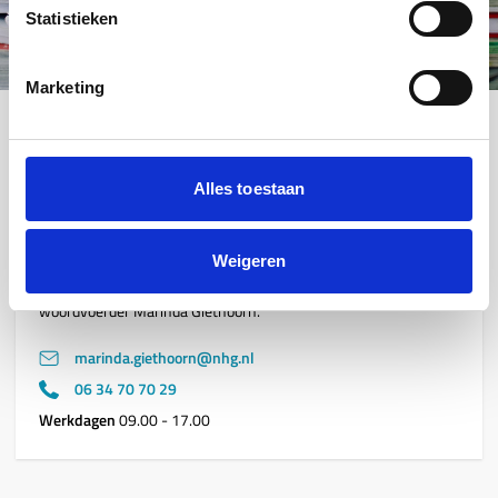
Ik wil de nieuwsbrief ontvangen
Statistieken
Marketing
Neem contact op
Alles toestaan
Pers
Weigeren
Ben je journalist, we staan je graag te woord. Voor vragen of
(interview)verzoeken kun je contact opnemen met onze
woordvoerder Marinda Giethoorn.
marinda.giethoorn@nhg.nl
06 34 70 70 29
Werkdagen
09.00 - 17.00