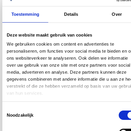
Wat als de koopsom inclusief roerende zaken meer
bedraagt dan de kostengrens?
Veelgestelde vragen
-
22 jul 2026
Product & Proces
Toestemming
Details
Over
Deze website maakt gebruik van cookies
We gebruiken cookies om content en advertenties te
Waar vind ik het formulier voor het aanvragen van de
personaliseren, om functies voor social media te bieden en 
hardheidsclausule?
ons websiteverkeer te analyseren. Ook delen we informatie
Veelgestelde vragen
-
22 jul 2026
Product & Proces
over uw gebruik van onze site met onze partners voor social
media, adverteren en analyse. Deze partners kunnen deze
gegevens combineren met andere informatie die u aan ze he
verstrekt of die ze hebben verzameld op basis van uw gebru
Kan je ook verbouwen (EBV) in combinatie met oversluiten
van hun services.
van niet-NHG naar NHG?
Veelgestelde vragen
-
22 jul 2026
Product & Proces
Toestemmingsselectie
Noodzakelijk