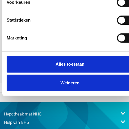
Voorkeuren
Wat als de koopsom de kostengrens overschrijdt en de
getaxeerde marktwaarde gelijk is aan de kostengrens?
Veelgestelde vragen
-
22 jul 2026
Product & Proces
Statistieken
Marketing
Staat NHG het gebruik van brondata toe?
Veelgestelde vragen
-
22 jul 2026
Product & Proces
Alles toestaan
Weigeren
1
2
3
4
5
6
7
8
9
10
...
19
20
Hypotheek met NHG
Hulp van NHG