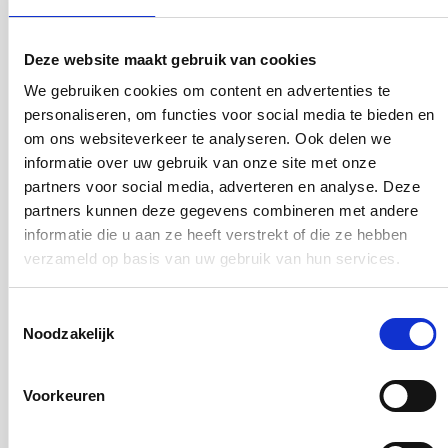
Hoe wordt de hoogte van de provisie berekend bij
oversluiten van NHG naar NHG?
Veelgestelde vragen
-
22 jul 2026
Product & Proces
Deze website maakt gebruik van cookies
We gebruiken cookies om content en advertenties te
personaliseren, om functies voor social media te bieden en
om ons websiteverkeer te analyseren. Ook delen we
Wat is nodig om een beroep op de hardheidsclausule te
informatie over uw gebruik van onze site met onze
kunnen indienen?
partners voor social media, adverteren en analyse. Deze
Veelgestelde vragen
-
22 jul 2026
Product & Proces
partners kunnen deze gegevens combineren met andere
informatie die u aan ze heeft verstrekt of die ze hebben
verzameld op basis van uw gebruik van hun services.
Wanneer kan een beroep worden gedaan op de
Toestemmingsselectie
hardheidsclausule ?
Noodzakelijk
Veelgestelde vragen
-
22 jul 2026
Product & Proces
Voorkeuren