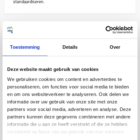
standaardiseren.
Voordelen
Toestemming
Details
Over
Door in samenwerking
met geldverstrekkers
diverse
Deze website maakt gebruik van cookies
benaderingen
te
testen
ervaren
we
wat het beste
werkt.
We gebruiken cookies om content en advertenties te
personaliseren, om functies voor social media te bieden
en om ons websiteverkeer te analyseren. Ook delen we
Goed werkende praktijken in beheer
kunnen met de
informatie over uw gebruik van onze site met onze
markt gedeeld
en mogelijk ook
gestandaardiseerd
partners voor social media, adverteren en analyse. Deze
worden.
partners kunnen deze gegevens combineren met andere
informatie die u aan ze heeft verstrekt of die ze hebben
We leren
hoe we de samenwerking tussen
verzameld op basis van uw gebruik van hun services.
geldverstrekker en NHG kunnen verbeteren, ten